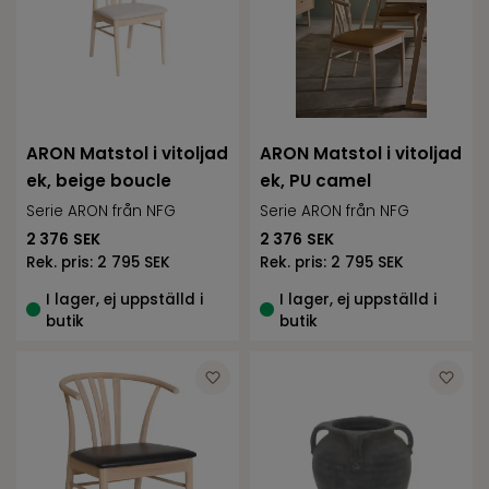
ARON Matstol i vitoljad
ARON Matstol i vitoljad
ek, beige boucle
ek, PU camel
Serie ARON från NFG
Serie ARON från NFG
2 376
SEK
2 376
SEK
Rek. pris:
2 795 SEK
Rek. pris:
2 795 SEK
I lager, ej uppställd i
I lager, ej uppställd i
butik
butik