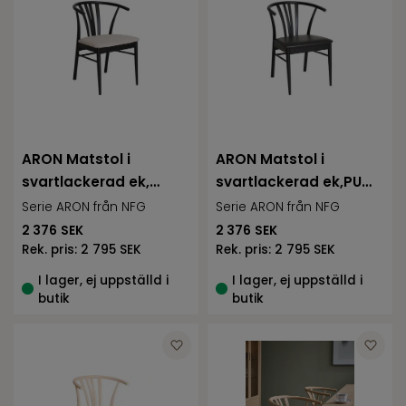
ARON Matstol i
ARON Matstol i
svartlackerad ek,
svartlackerad ek,PU
beige
svart
Serie ARON från NFG
Serie ARON från NFG
2 376
SEK
2 376
SEK
Rek. pris:
2 795 SEK
Rek. pris:
2 795 SEK
I lager, ej uppställd i
I lager, ej uppställd i
butik
butik