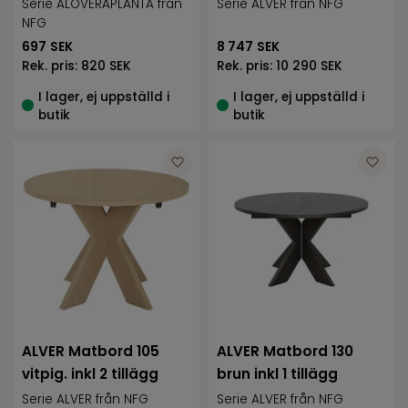
Serie ALOVERAPLANTA från
Serie ALVER från NFG
NFG
697
SEK
8 747
SEK
Rek. pris:
820 SEK
Rek. pris:
10 290 SEK
I lager, ej uppställd i
I lager, ej uppställd i
butik
butik
ALVER Matbord 105
ALVER Matbord 130
vitpig. inkl 2 tillägg
brun inkl 1 tillägg
Serie ALVER från NFG
Serie ALVER från NFG