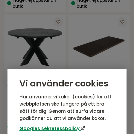
I lager, ej uppställd i
I lager, ej uppställd i
butik
butik
Vi använder cookies
ALVER Matbord
ALVER Tilläggsskiva till
dia130svart.inkl 2
matbord 5002712
Här använder vi kakor (cookies) för att
tillägg
Serie ALVER från NFG
Serie ALVER från NFG
webbplatsen ska fungera på ett bra
11 025
SEK
1 403
SEK
sätt för dig. Genom att surfa vidare
Rek. pris:
12 970 SEK
Rek. pris:
1 650 SEK
godkänner du att vi använder kakor.
I lager, ej uppställd i
I lager, ej uppställd i
Googles sekretesspolicy
butik
butik