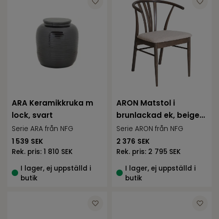
ARA Keramikkruka m
ARON Matstol i
lock, svart
brunlackad ek, beige
tyg
Serie ARA från NFG
Serie ARON från NFG
1 539
SEK
2 376
SEK
Rek. pris:
1 810 SEK
Rek. pris:
2 795 SEK
I lager, ej uppställd i
I lager, ej uppställd i
butik
butik