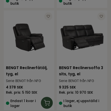
butik
butik
BENGT Reclinerfåtölj,
BENGT Reclinersoffa 3
tyg, el
sits, tyg, el
Serie BENGT från NFG
Serie BENGT från NFG
4 378
SEK
9 325
SEK
Rek. pris:
5 150 SEK
Rek. pris:
10 970 SEK
Endast 1 kvar i
I lager, ej uppställd i
lager
butik