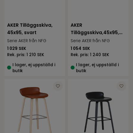
AKER Tilläggsskiva,
AKER
45x95, svart
Tilläggsskiva,45x95,
vitpimenterat
Serie AKER från NFG
Serie AKER från NFG
1 029
SEK
1 054
SEK
Rek. pris:
1 210 SEK
Rek. pris:
1 240 SEK
I lager, ej uppställd i
I lager, ej uppställd i
butik
butik