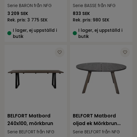
Serie BARON från NFG
Serie BASSE från NFG
3 209
SEK
833
SEK
Rek. pris:
3 775 SEK
Rek. pris:
980 SEK
I lager, ej uppställd i
I lager, ej uppställd i
butik
butik
BELFORT Matbord
BELFORT Matbord
240x100, mörkbrun
oljad ek Mörkbrun
Ø160
Serie BELFORT från NFG
Serie BELFORT från NFG