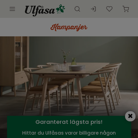
Utemöbler
Innemöbler
Inredning
Presentkort
Butik
Kundtjänst
Kampanjer
Garanterat lägsta pris!
Hittar du Ulfåsas varor billigare någon