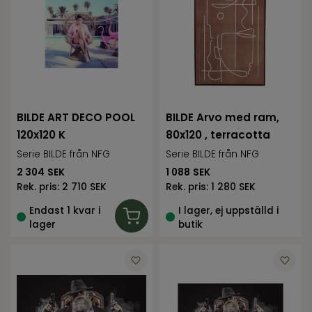
BILDE ART DECO POOL
BILDE Arvo med ram,
120x120 K
80x120 , terracotta
Serie BILDE från NFG
Serie BILDE från NFG
2 304
SEK
1 088
SEK
Rek. pris:
2 710 SEK
Rek. pris:
1 280 SEK
Endast 1 kvar i
I lager, ej uppställd i
lager
butik