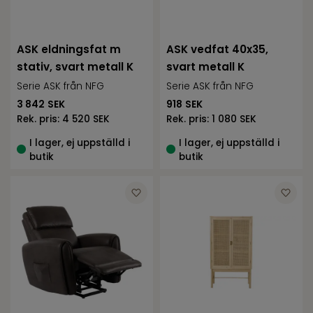
ASK eldningsfat m
ASK vedfat 40x35,
stativ, svart metall K
svart metall K
Serie ASK från NFG
Serie ASK från NFG
3 842
SEK
918
SEK
Rek. pris:
4 520 SEK
Rek. pris:
1 080 SEK
I lager, ej uppställd i
I lager, ej uppställd i
butik
butik