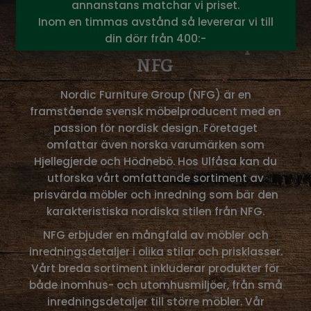
annanstans matchar vi priset.
Inom en timmas avstånd så levererar vi till
din dörr från 400:-
Nordic Furniture Group -
NFG
Nordic Furniture Group (NFG) är en
framstående svensk möbelproducent med en
passion för nordisk design. Företaget
omfattar även norska varumärken som
Hjellegjerde och Hödnebö. Hos Ulfåsa kan du
utforska vårt omfattande sortiment av
prisvärda möbler och inredning som bär den
karakteristiska nordiska stilen från NFG.
NFG erbjuder en mångfald av möbler och
inredningsdetaljer i olika stilar och prisklasser.
Vårt breda sortiment inkluderar produkter för
både inomhus- och utomhusmiljöer, från små
inredningsdetaljer till större möbler. Vår