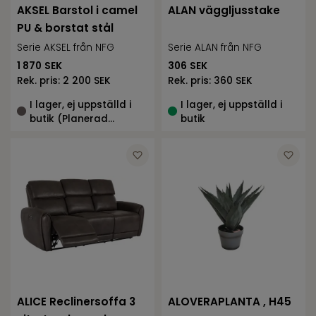
AKSEL Barstol i camel
ALAN väggljusstake
PU & borstat stål
Serie AKSEL från NFG
Serie ALAN från NFG
1 870
SEK
306
SEK
Rek. pris:
2 200 SEK
Rek. pris:
360 SEK
I lager, ej uppställd i
I lager, ej uppställd i
butik (Planerad
butik
återkomst 2026-04-
06)
ALICE Reclinersoffa 3
ALOVERAPLANTA , H45