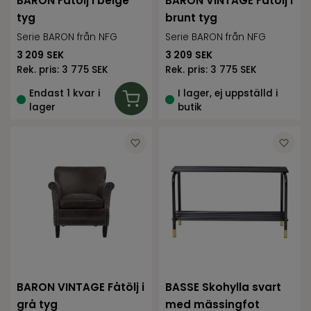
BARON Fåtölj i beige
BARON VINTAGE Fåtölj i
tyg
brunt tyg
Serie BARON från NFG
Serie BARON från NFG
3 209
SEK
3 209
SEK
Rek. pris:
3 775 SEK
Rek. pris:
3 775 SEK
Endast 1 kvar i
I lager, ej uppställd i
lager
butik
BARON VINTAGE Fåtölj i
BASSE Skohylla svart
grå tyg
med mässingfot