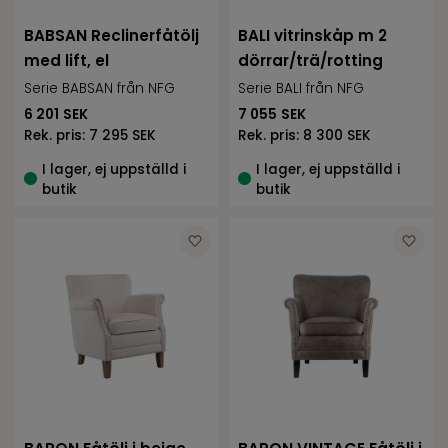
BABSAN Reclinerfåtölj
BALI vitrinskåp m 2
med lift, el
dörrar/trä/rotting
Serie BABSAN från NFG
Serie BALI från NFG
6 201
SEK
7 055
SEK
Rek. pris:
7 295 SEK
Rek. pris:
8 300 SEK
I lager, ej uppställd i
I lager, ej uppställd i
butik
butik