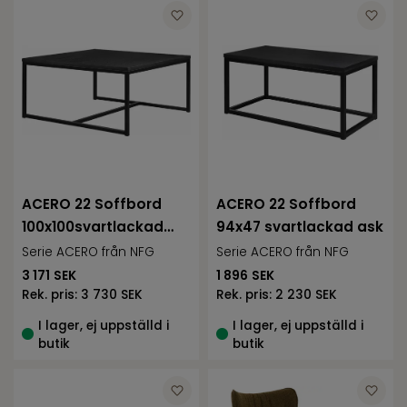
ACERO 22 Soffbord
ACERO 22 Soffbord
100x100svartlackad
94x47 svartlackad ask
ask
Serie ACERO från NFG
Serie ACERO från NFG
3 171
SEK
1 896
SEK
Rek. pris:
3 730 SEK
Rek. pris:
2 230 SEK
I lager, ej uppställd i
I lager, ej uppställd i
butik
butik