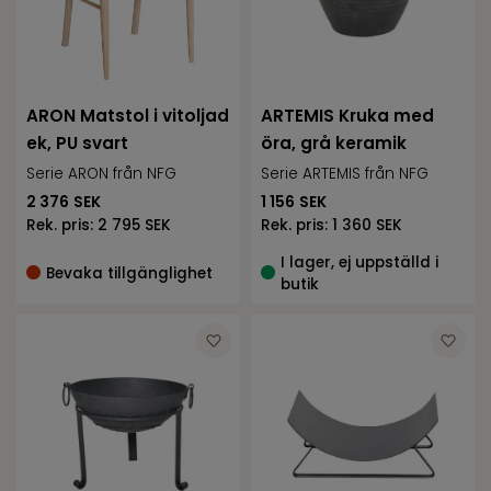
ARON Matstol i vitoljad
ARTEMIS Kruka med
ek, PU svart
öra, grå keramik
Serie ARON från NFG
Serie ARTEMIS från NFG
2 376
SEK
1 156
SEK
Rek. pris:
2 795 SEK
Rek. pris:
1 360 SEK
I lager, ej uppställd i
Bevaka tillgänglighet
butik