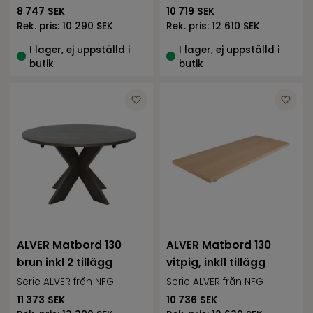
8 747
SEK
10 719
SEK
Rek. pris:
10 290 SEK
Rek. pris:
12 610 SEK
I lager, ej uppställd i
I lager, ej uppställd i
butik
butik
ALVER Matbord 130
ALVER Matbord 130
brun inkl 2 tillägg
vitpig, inkl1 tillägg
Serie ALVER från NFG
Serie ALVER från NFG
11 373
SEK
10 736
SEK