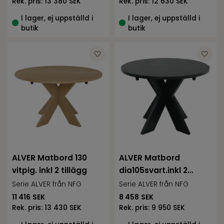
Rek. pris:
13 380 SEK
Rek. pris:
12 630 SEK
I lager, ej uppställd i
I lager, ej uppställd i
butik
butik
ALVER Matbord 130
ALVER Matbord
vitpig. inkl 2 tillägg
dia105svart.inkl 2
tillägg
Serie ALVER från NFG
Serie ALVER från NFG
11 416
SEK
8 458
SEK
Rek. pris:
13 430 SEK
Rek. pris:
9 950 SEK