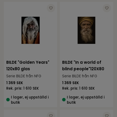
BILDE "Golden Years"
BILDE "In a world of
120x80 glas
blind people"120X80
Serie BILDE från NFG
Serie BILDE från NFG
1 369
SEK
1 369
SEK
Rek. pris:
1 610 SEK
Rek. pris:
1 610 SEK
I lager, ej uppställd i
I lager, ej uppställd i
butik
butik