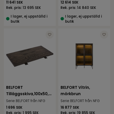
11 641
SEK
12 614
SEK
Rek. pris:
13 695 SEK
Rek. pris:
14 840 SEK
I lager, ej uppställd i
I lager, ej uppställd i
butik
butik
BELFORT
BELFORT Vitrin,
Tilläggsskiva,100x50,
mörkbrun
mörkbrun
Serie BELFORT från NFG
Serie BELFORT från NFG
1 696
SEK
16 877
SEK
Rek. pris:
1 995 SEK
Rek. pris:
19 855 SEK