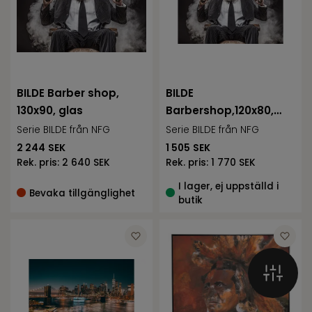
BILDE Barber shop,
BILDE
130x90, glas
Barbershop,120x80,
glas
Serie BILDE från NFG
Serie BILDE från NFG
2 244
SEK
1 505
SEK
Rek. pris:
2 640 SEK
Rek. pris:
1 770 SEK
I lager, ej uppställd i
Bevaka tillgänglighet
butik