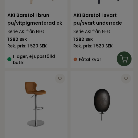
AKI Barstol i brun
AKI Barstol i svart
pu/vitpigmenterad ek
pu/svart underrede
Serie AKI från NFG
Serie AKI från NFG
1 292
SEK
1 292
SEK
Rek. pris:
1 520 SEK
Rek. pris:
1 520 SEK
I lager, ej uppställd i
Fåtal kvar
butik