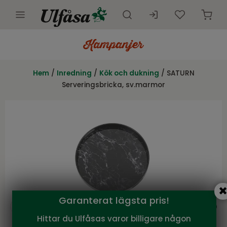
Utemöbler
Innemöbler
Hem
/
Inredning
/
Kök och dukning
/ SATURN
Serveringsbricka, sv.marmor
Inredning
Presentkort
Butik
Kundtjänst
Kampanjer
Garanterat lägsta pris!
Hittar du Ulfåsas varor billigare någon