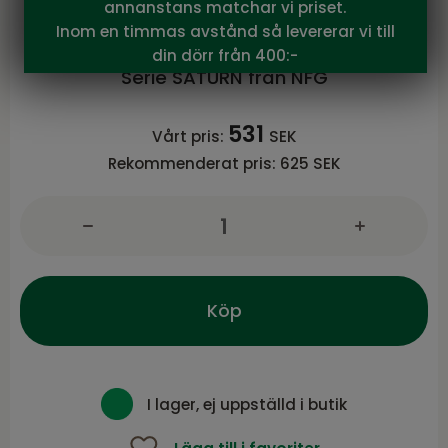
annanstans matchar vi priset.
NFG
Inom en timmas avstånd så levererar vi till
SATURN Serveringsbricka, sv.marmor
din dörr från 400:-
Serie SATURN från NFG
531
Vårt pris:
SEK
Rekommenderat pris:
625 SEK
Köp
I lager, ej uppställd i butik