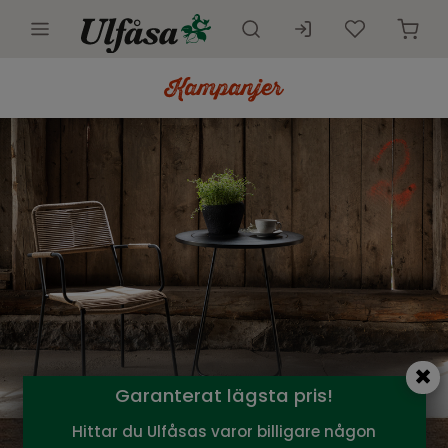
Utemöbler
Innemöbler
Inredning
Presentkort
Butik
Kundtjänst
Kampanjer
Garanterat lägsta pris!
Hittar du Ulfåsas varor billigare någon