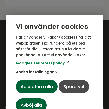
Vi använder cookies
Här använder vi kakor (cookies) för att
webbplatsen ska fungera på ett bra
sätt för dig. Genom att surfa vidare
godkänner du att vi använder kakor.
Googles sekretesspolicy
Ändra inställningar
Om Ulfåsa möbler
För 50 år sedan, i Ask Frälsegård utanför Motala,
Acceptera alla
Spara val
drog pappa Åke och mamma Marianne igång ett
möbelsnickeri som extra födkrok till jordbruket. Med
tiden blev de tre barnen engagerade i
Avböj alla
verksamheten som har utvecklats till en av landets