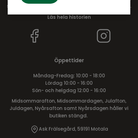
största möbel- och inredningsbutiker i lantlig miljö.
Läs hela historien
Öppettider
Måndag-Fredag: 10:00 - 18:00
Lördag 10:00 - 16:00
Sön- och helgdag 12:00 - 16:00
Midsommarafton, Midsommardagen, Julafton,
Juldagen, Nyårsafton samt Nyårsdagen håller vi
butiken stängd.
Ask Frälsegård, 59191 Motala