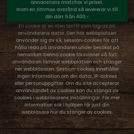
annanstans matchar vi priset.
Inom en timmas avstånd så levererar vi till
Cookies-information
din dörr från 400:-
En cookie är en liten textfil som lagras på
användarens dator. Den här webbplatsen
använder sig av s.k. session-cookies för att
hålla reda på användaren under besöket på
hemsidan. Denna cookie försvinner så fort
användaren lämnar webbplatsen och stänger
ner webbläsaren. Session-cookies innehåller
ingen information om din dator, IP-adress
eller personuppgifter. Om du inte accepterar
användandet av cookies kan du stänga av
cookies i webbläsarens inställningar. För mer
information sök i hjälpen för just din
webbläsare hur du stänger av cookies.