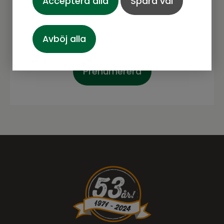
Acceptera alla
Spara val
Avböj alla
Prenumerera