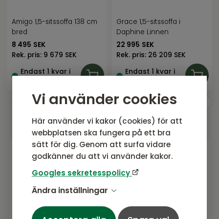
Amigo 1,5-sitssoffa 138 cm
Grace 1,5-sitssoffa i
bred
Daphine Linnen
8 495
SEK
22 995
SEK
Rek. pris:
9 679 SEK
Rek. pris:
26 209 SEK
Endast 1 kvar i
Endast 1 kvar i
lager
lager
Vi använder cookies
Här använder vi kakor (cookies) för att
webbplatsen ska fungera på ett bra
sätt för dig. Genom att surfa vidare
godkänner du att vi använder kakor.
Gå med i vårt nyhetsbrev
Googles sekretesspolicy
Prenumerera gärna på vårt nyhetsbrev.
Ändra inställningar
Här kommer vi dela senaste nytt om
produkter, erbjudanden och annat
spännande.