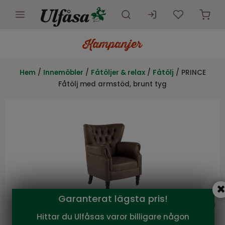
Utemöbler
Innemöbler
Hem
/
Innemöbler
/
Fåtöljer & relax
/
Fåtölj
/ PRINCE
Fåtölj med armstöd, brunt tyg
Inredning
Presentkort
Butik
Kundtjänst
Kampanjer
Garanterat lägsta pris!
Hittar du Ulfåsas varor billigare någon