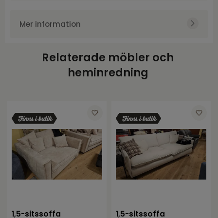
Art.nr.
NFG689117
Produktvikt
20550
Mer information
Varumärke
NFG
träben,dekorationsnitar
Höjd
101
Relaterade möbler och
Bredd
80
heminredning
Djup
81
1,5-sitssoffa
1,5-sitssoffa