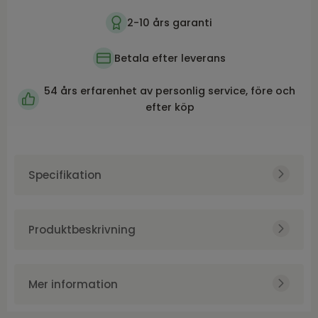
2-10 års garanti
Betala efter leverans
54 års erfarenhet av personlig service, före och
efter köp
Specifikation
Art.nr.
NFG5001426
Produktvikt
8500
Produktbeskrivning
Varumärke
NFG
Introducerar avlast.bord brun keramik från
Höjd
62
serien LEVANG, en elegant och funktionell
Mer information
Bredd
28
möbel från leverantören Nordic Furniture
Group. Med en höjd av 62 cm, en bredd på 28
m handtag , marmorlook h50
Djup
40