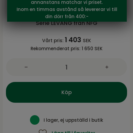
annanstans matchar vi priset.
NFG
Inom en timmas avstånd så levererar vi till
LEVANG avlast.bord brun keramik
din dörr från 400:-
Serie LEVANG från NFG
1 403
Vårt pris:
SEK
Rekommenderat pris:
1 650 SEK
Köp
I lager, ej uppställd i butik