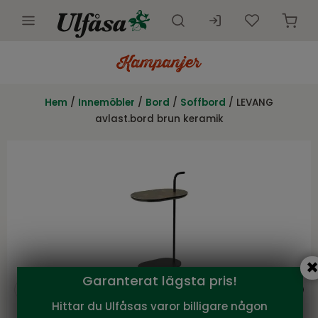
Utemöbler
Innemöbler
Hem
/
Innemöbler
/
Bord
/
Soffbord
/ LEVANG
avlast.bord brun keramik
Inredning
Presentkort
Butik
Kundtjänst
Kampanjer
Garanterat lägsta pris!
Hittar du Ulfåsas varor billigare någon