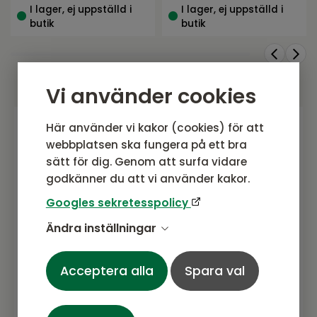
I lager, ej uppställd i
I lager, ej uppställd i
butik
butik
Vi använder cookies
Här använder vi kakor (cookies) för att
webbplatsen ska fungera på ett bra
Gå med i vårt nyhetsbrev
sätt för dig. Genom att surfa vidare
Prenumerera gärna på vårt nyhetsbrev.
godkänner du att vi använder kakor.
Här kommer vi dela senaste nytt om
Googles sekretesspolicy
produkter, erbjudanden och annat
spännande.
Ändra inställningar
Acceptera alla
Spara val