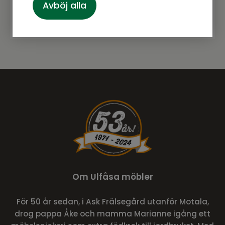
Prenumerera
Avböj alla
Om Ulfåsa möbler
För 50 år sedan, i Ask Frälsegård utanför Motala,
drog pappa Åke och mamma Marianne igång ett