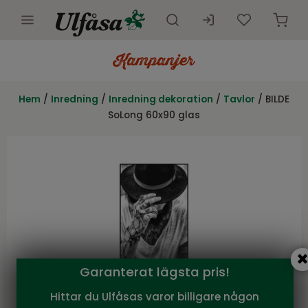
Utemöbler
Innemöbler
Hem
/
Inredning
/
Inredning dekoration
/
Tavlor
/ BILDE
SoLong 60x90 glas
Inredning
Presentkort
Butik
Kundtjänst
Kampanjer
Garanterat lägsta pris!
Hittar du Ulfåsas varor billigare någon
NFG