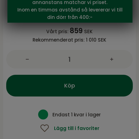
annanstans matchar vi priset.
BILDE SoLong 60x90 glas
Inom en timmas avstånd så levererar vi till
Serie BILDE från NFG
din dörr från 400:-
859
Vårt pris:
SEK
Rekommenderat pris:
1 010 SEK
Köp
Endast 1 kvar i lager
Lägg till i favoriter