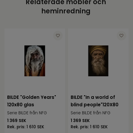
Relaterade möbler och
Produktvikt
6700
heminredning
Varumärke
NFG
Höjd
90
Bredd
60
Djup
4
BILDE "Golden Years"
BILDE "In a world of
120x80 glas
blind people"120X80
Serie BILDE från NFG
Serie BILDE från NFG
1 369
SEK
1 369
SEK
Rek. pris:
1 610 SEK
Rek. pris:
1 610 SEK