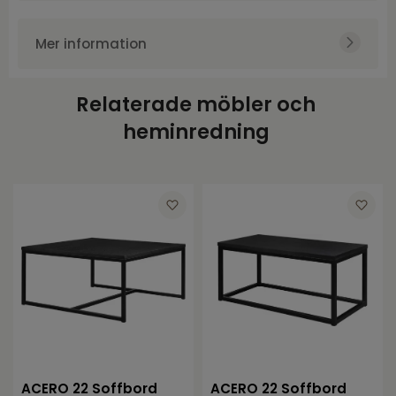
Art.nr.
NFG5002676
Produktvikt
23500
Mer information
Varumärke
NFG
lackad ekfaner, 80/136x60
Höjd
50
Relaterade möbler och
Bredd
136
heminredning
Djup
60
ACERO 22 Soffbord
ACERO 22 Soffbord