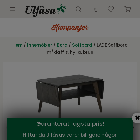
Utemöbler
Innemöbler
Hem
/
Innemöbler
/
Bord
/
Soffbord
/ LADE Soffbord
m/klaff & hylla, brun
Inredning
Presentkort
Butik
Kundtjänst
Kampanjer
Garanterat lägsta pris!
Hittar du Ulfåsas varor billigare någon