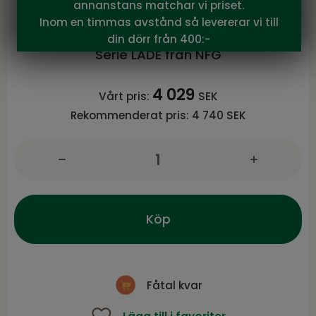
annanstans matchar vi priset.
NFG
Inom en timmas avstånd så levererar vi till
LADE Soffbord m/klaff & hylla, brun
din dörr från 400:-
Serie LADE från NFG
4 029
Vårt pris:
SEK
Rekommenderat pris:
4 740 SEK
Köp
Fåtal kvar