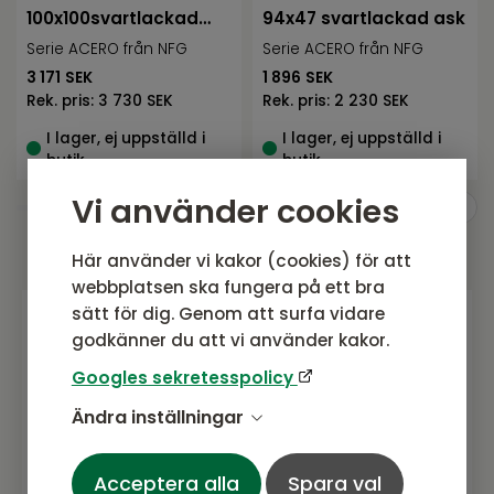
100x100svartlackad
94x47 svartlackad ask
ask
Serie ACERO från NFG
Serie ACERO från NFG
3 171
SEK
1 896
SEK
Rek. pris:
3 730 SEK
Rek. pris:
2 230 SEK
I lager, ej uppställd i
I lager, ej uppställd i
butik
butik
Vi använder cookies
Här använder vi kakor (cookies) för att
webbplatsen ska fungera på ett bra
sätt för dig. Genom att surfa vidare
godkänner du att vi använder kakor.
Gå med i vårt nyhetsbrev
Googles sekretesspolicy
Prenumerera gärna på vårt nyhetsbrev.
Ändra inställningar
Här kommer vi dela senaste nytt om
produkter, erbjudanden och annat
spännande.
Acceptera alla
Spara val