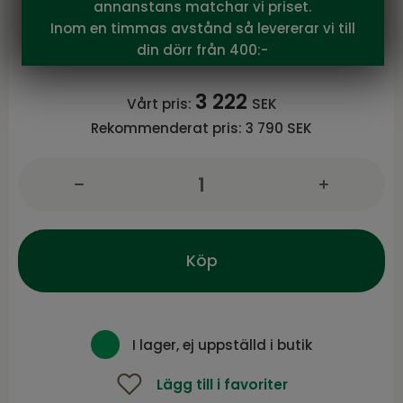
NFG
annanstans matchar vi priset.
SAGA Pläd, brun/rost
Inom en timmas avstånd så levererar vi till
Serie SAGA från NFG
din dörr från 400:-
3 222
Vårt pris:
SEK
Rekommenderat pris:
3 790 SEK
Köp
I lager, ej uppställd i butik
Lägg till i favoriter