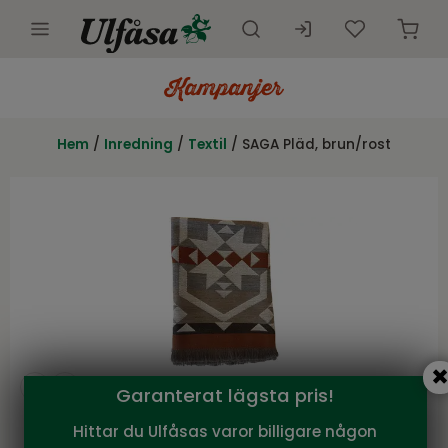
Utemöbler
Innemöbler
Hem
/
Inredning
/
Textil
/ SAGA Pläd, brun/rost
Inredning
Presentkort
Butik
Kundtjänst
Kampanjer
Garanterat lägsta pris!
Hittar du Ulfåsas varor billigare någon