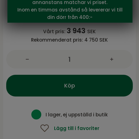
annanstans matchar vi priset.
ZURICH Fåtölj med snurr i beige tyg
Inom en timmas avstånd så levererar vi till
Serie ZURICH från NFG
din dörr från 400:-
3 943
Vårt pris:
SEK
Rekommenderat pris:
4 750 SEK
Köp
I lager, ej uppställd i butik
Lägg till i favoriter