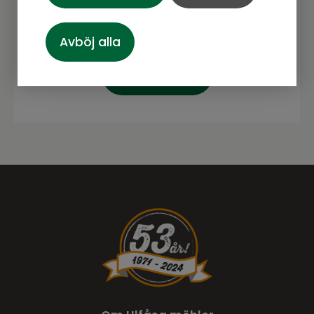
Avböj alla
Prenumerera