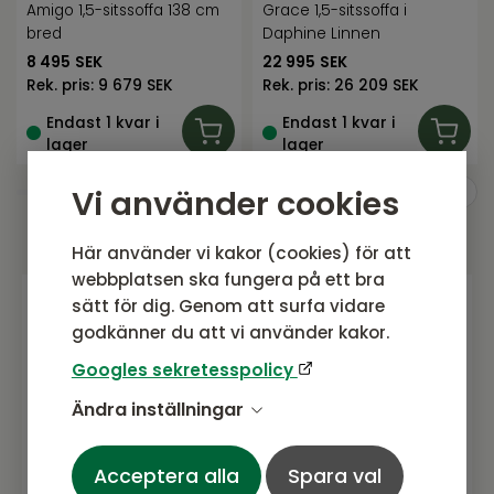
Amigo 1,5-sitssoffa 138 cm
Grace 1,5-sitssoffa i
bred
Daphine Linnen
8 495
SEK
22 995
SEK
Rek. pris:
9 679 SEK
Rek. pris:
26 209 SEK
Endast 1 kvar i
Endast 1 kvar i
lager
lager
Vi använder cookies
Här använder vi kakor (cookies) för att
webbplatsen ska fungera på ett bra
sätt för dig. Genom att surfa vidare
godkänner du att vi använder kakor.
Gå med i vårt nyhetsbrev
Googles sekretesspolicy
Prenumerera gärna på vårt nyhetsbrev.
Här kommer vi dela senaste nytt om
Ändra inställningar
produkter, erbjudanden och annat
spännande.
Acceptera alla
Spara val