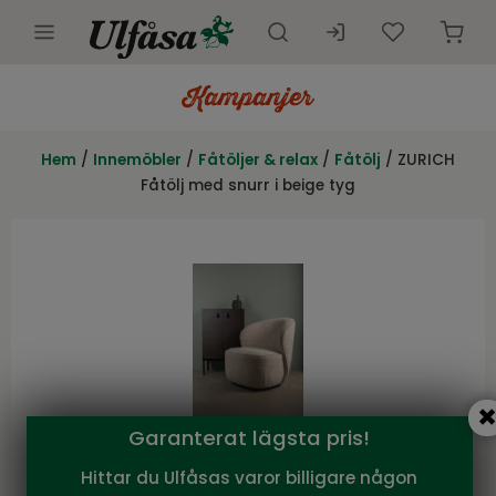
Utemöbler
Innemöbler
Hem
/
Innemöbler
/
Fåtöljer & relax
/
Fåtölj
/ ZURICH
Fåtölj med snurr i beige tyg
Inredning
Presentkort
Butik
Kundtjänst
Kampanjer
Garanterat lägsta pris!
Hittar du Ulfåsas varor billigare någon
NFG