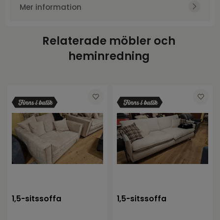
Produktvikt
24100
Mer information
Varumärke
NFG
pocketfjädrar i sits
Höjd
81
Relaterade möbler och
Bredd
76
heminredning
Djup
84
1,5-sitssoffa
1,5-sitssoffa