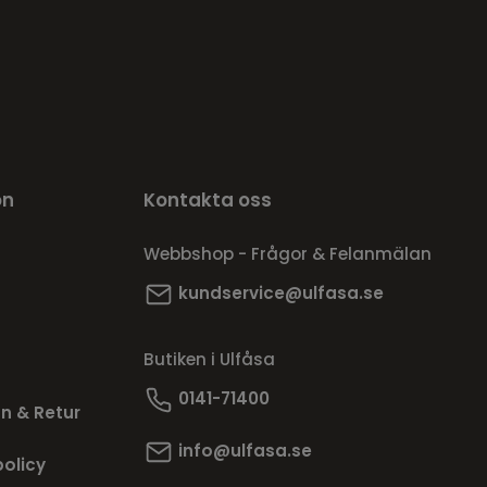
on
Kontakta oss
Webbshop - Frågor & Felanmälan
kundservice@ulfasa.se
Butiken i Ulfåsa
0141-71400
n & Retur
info@ulfasa.se
policy