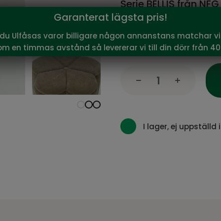
Serie BELLIS från NFG
Garanterat lägsta pris!
1 513
Vårt pris:
SEK
 du Ulfåsas varor billigare någon annanstans matchar vi 
Rekommenderat pris:
1 78
om en timmas avstånd så levererar vi till din dörr från 40
I lager, ej uppställd i