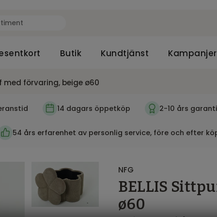
esentkort
Butik
Kundtjänst
Kampanjer
ff med förvaring, beige ø60
eranstid
14 dagars öppetköp
2-10 års garant
54 års erfarenhet av personlig service, före och efter kö
NFG
BELLIS Sittpu
ø60