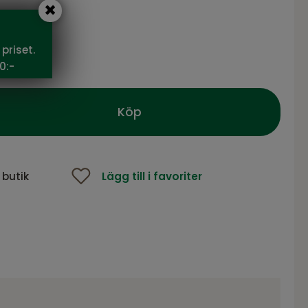
priset.
0 SEK
0:-
Köp
 butik
Lägg till i favoriter