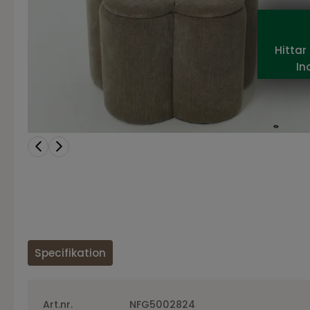
Hittar
In
Specifikation
Art.nr.
NFG5002824