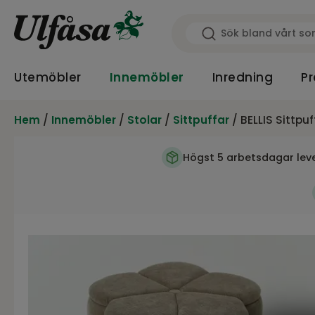
Utemöbler
Innemöbler
Inredning
Pr
Hem
/
Innemöbler
/
Stolar
/
Sittpuffar
/ BELLIS Sittpu
Högst 5 arbetsdagar lev