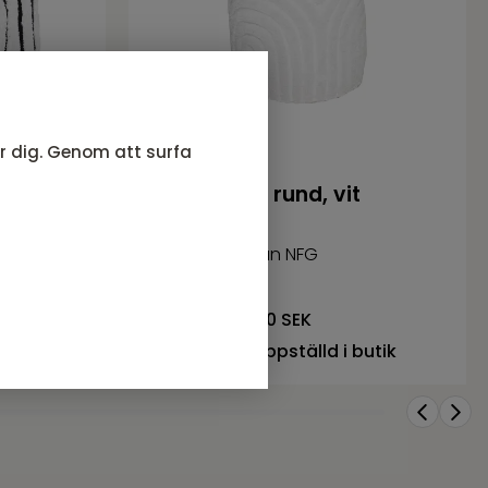
ör dig. Genom att surfa
BUFFY Puff, rund, vit
Serie BUFFY från NFG
1 054
SEK
Rek. pris:
1 240 SEK
butik
I lager, ej uppställd i butik