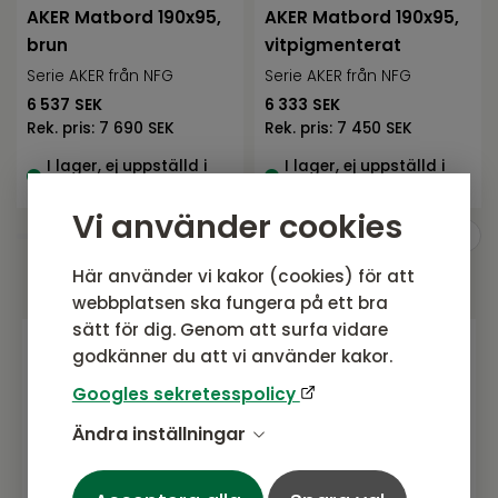
AKER Matbord 190x95,
AKER Matbord 190x95,
brun
vitpigmenterat
Serie AKER från NFG
Serie AKER från NFG
6 537
SEK
6 333
SEK
Rek. pris:
7 690 SEK
Rek. pris:
7 450 SEK
I lager, ej uppställd i
I lager, ej uppställd i
butik
butik
Vi använder cookies
Här använder vi kakor (cookies) för att
webbplatsen ska fungera på ett bra
sätt för dig. Genom att surfa vidare
godkänner du att vi använder kakor.
Gå med i vårt nyhetsbrev
Googles sekretesspolicy
Prenumerera gärna på vårt nyhetsbrev.
Ändra inställningar
Här kommer vi dela senaste nytt om
produkter, erbjudanden och annat