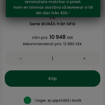
annanstans matchar vi priset.
NFG
Inom en timmas avstånd så levererar vi till
BORÅS Matbord ø130/230 , vitpigment.
din dörr från 400:-
ek
Serie BORÅS från NFG
10 948
Vårt pris:
SEK
Rekommenderat pris:
12 880 SEK
Köp
I lager, ej uppställd i butik