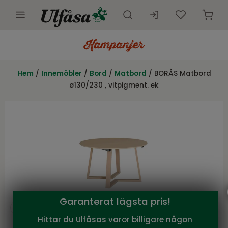
Utemöbler
Innemöbler
Hem
/
Innemöbler
/
Bord
/
Matbord
/ BORÅS Matbord
ø130/230 , vitpigment. ek
Inredning
Presentkort
Butik
Kundtjänst
Kampanjer
Garanterat lägsta pris!
Hittar du Ulfåsas varor billigare någon