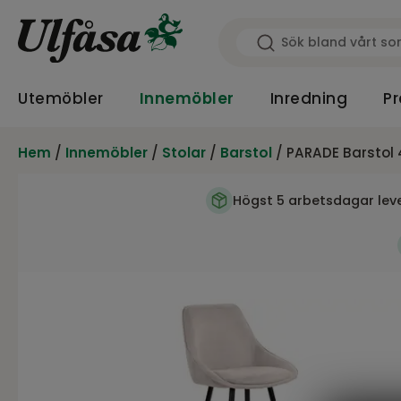
Utemöbler
Innemöbler
Inredning
Pr
Hem
/
Innemöbler
/
Stolar
/
Barstol
/ PARADE Barstol 4
Högst 5 arbetsdagar lev