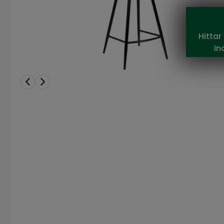
Hittar
In