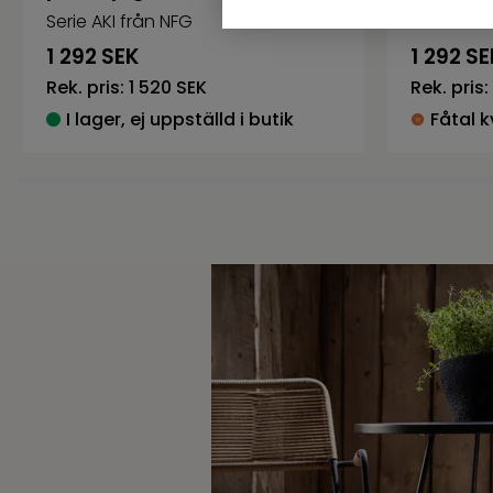
Serie AKI från NFG
Serie AKI 
1 292
SEK
1 292
SE
Rek. pris:
1 520 SEK
Rek. pris:
I lager, ej uppställd i butik
Fåtal k