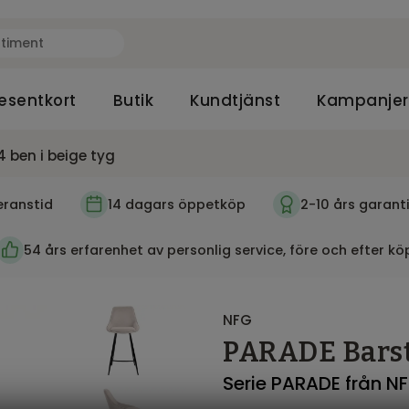
esentkort
Butik
Kundtjänst
Kampanjer
 ben i beige tyg
eranstid
14 dagars öppetköp
2-10 års garant
54 års erfarenhet av personlig service, före och efter kö
NFG
PARADE Barsto
Serie PARADE från N