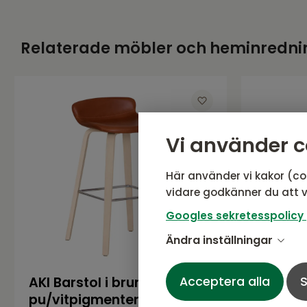
Relaterade möbler och heminredni
Vi använder c
Här använder vi kakor (co
vidare godkänner du att v
Googles sekretesspolicy
Ändra inställningar
AKI Barstol i brun
Acceptera alla
AKI Bars
S
pu/vitpigmenterad ek
underr