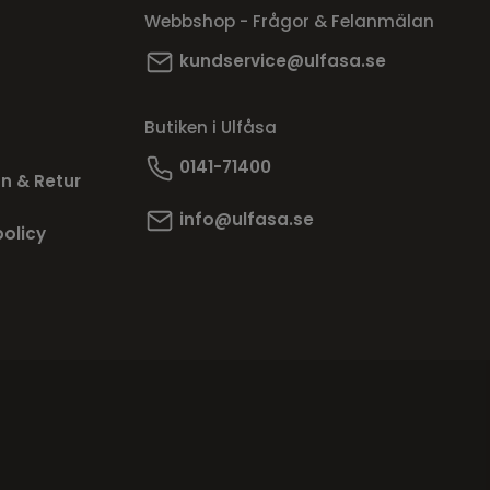
Webbshop - Frågor & Felanmälan
kundservice@ulfasa.se
Butiken i Ulfåsa
0141-71400
n & Retur
info@ulfasa.se
policy