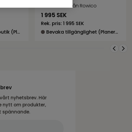
Serie ALISON från Rowico
1 995
SEK
Rek. pris:
1 995 SEK
I lager, ej uppställd i butik (Planerad återkomst 2026-04-06)
Bevaka tillgänglighet (Planerad återkomst 2026-05-28)
sbrev
vårt nyhetsbrev. Här
 nytt om produkter,
t spännande.