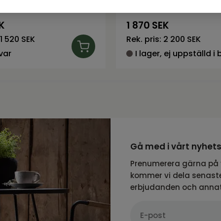
från NFG
Serie AKSEL från NFG
K
1 870
SEK
1 520 SEK
Rek. pris:
2 200 SEK
var
Gå med i vårt nyhet
Prenumerera gärna på 
kommer vi dela senaste
erbjudanden och anna