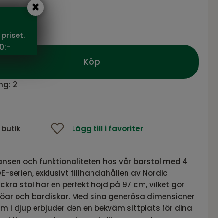
0 SEK
priset.
0:-
Köp
ng:
2
 butik
Lägg till i favoriter
gansen och funktionaliteten hos vår barstol med 4
E-serien, exklusivt tillhandahållen av Nordic
kra stol har en perfekt höjd på 97 cm, vilket gör
ksöar och bardiskar. Med sina generösa dimensioner
m i djup erbjuder den en bekväm sittplats för dina