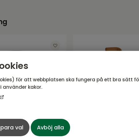
ng
ookies
okies) för att webbplatsen ska fungera på ett bra sätt f
i använder kakor.
tol i svart pu/svart
para val
Avböj alla
AKSEL Barstol i cam
ede
borstat stål