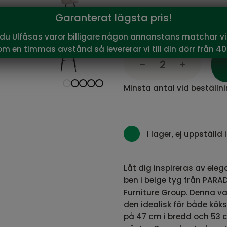
1 649
Garanterat lägsta pris!
Vårt pris:
SEK
Rekommenderat pris:
1 94
 du Ulfåsas varor billigare någon annanstans matchar vi 
om en timmas avstånd så levererar vi till din dörr från 40
Minsta antal vid beställni
I lager, ej uppställd i
Låt dig inspireras av ele
ben i beige tyg från PARAD
Furniture Group. Denna vac
den idealisk för både kö
på 47 cm i bredd och 53 c