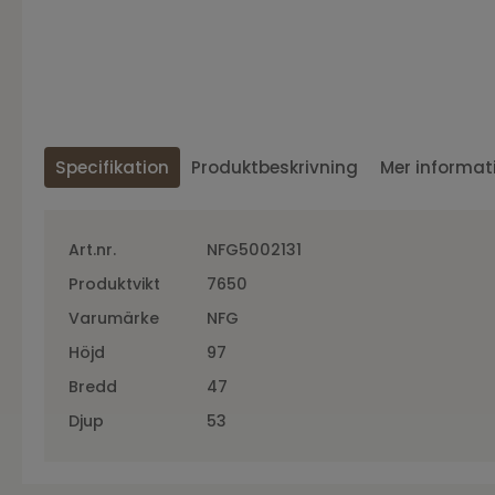
Specifikation
Produktbeskrivning
Mer informat
Art.nr.
NFG5002131
Produktvikt
7650
Varumärke
NFG
Höjd
97
Bredd
47
Djup
53