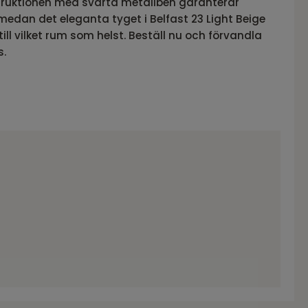
truktionen med svarta metallben garanterar
 medan det eleganta tyget i Belfast 23 Light Beige
till vilket rum som helst. Beställ nu och förvandla
s.