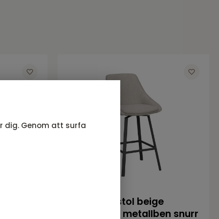
ör dig. Genom att surfa
el PU &
Alison barstol beige
tyg/svarta metallben snurr