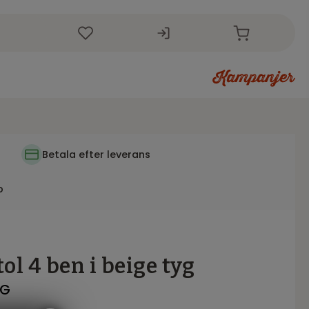
i
Betala efter leverans
p
l 4 ben i beige tyg
FG