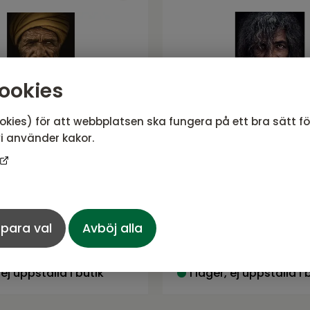
ookies
okies) för att webbplatsen ska fungera på ett bra sätt f
i använder kakor.
n a world of blind
BILDE "Shanti" 120X
"120X80
E från NFG
Serie BILDE från NFG
para val
Avböj alla
K
1 836
SEK
1 610 SEK
Rek. pris:
2 160 SEK
 ej uppställd i butik
I lager, ej uppställd i 