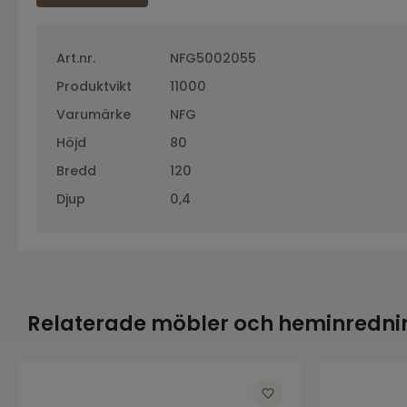
Art.nr.
NFG5002055
Produktvikt
11000
Varumärke
NFG
Höjd
80
Bredd
120
Djup
0,4
Relaterade möbler och heminredni