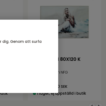
ör dig. Genom att surfa
80 glas
BILDE Angel 80X120 K
Serie BILDE från NFG
1 598
SEK
Rek. pris:
1 880 SEK
butik
I lager, ej uppställd i butik