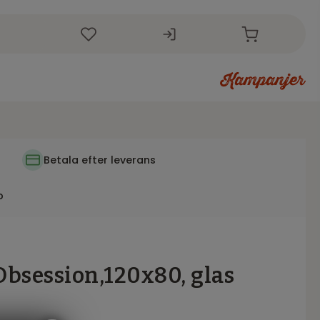
i
Betala efter leverans
p
bsession,120x80, glas