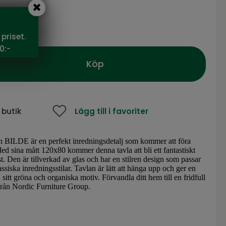
0 SEK
priset.
0:-
Köp
 butik
Lägg till i favoriter
en BILDE är en perfekt inredningsdetalj som kommer att föra
Med sina mått 120x80 kommer denna tavla att bli ett fantastiskt
t. Den är tillverkad av glas och har en stilren design som passar
ssiska inredningsstilar. Tavlan är lätt att hänga upp och ger en
itt gröna och organiska motiv. Förvandla ditt hem till en fridfull
från Nordic Furniture Group.