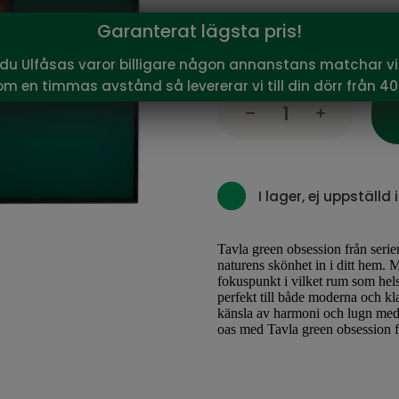
1 420
Garanterat lägsta pris!
Vårt pris:
SEK
Rekommenderat pris:
1 67
 du Ulfåsas varor billigare någon annanstans matchar vi 
om en timmas avstånd så levererar vi till din dörr från 40
I lager, ej uppställd i
Tavla green obsession från seri
naturens skönhet in i ditt hem. 
fokuspunkt i vilket rum som hels
perfekt till både moderna och kla
känsla av harmoni och lugn med s
oas med Tavla green obsession 