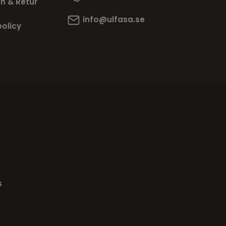
n & Retur
info@ulfasa.se
policy
s