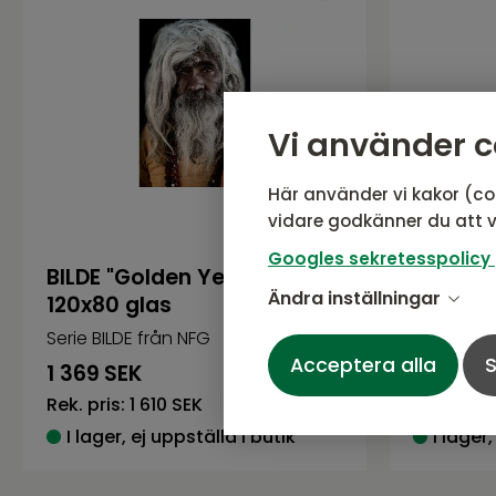
Vi använder c
Här använder vi kakor (co
vidare godkänner du att v
Googles sekretesspolicy
BILDE "Golden Years"
BILDE "I
Ändra inställningar
120x80 glas
people
Serie BILDE från NFG
Serie BILD
Acceptera alla
S
1 369
SEK
1 369
SE
Rek. pris:
1 610 SEK
Rek. pris:
I lager, ej uppställd i butik
I lager,