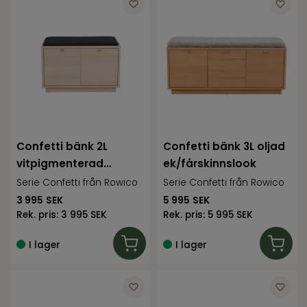
Confetti bänk 2L
Confetti bänk 3L oljad
vitpigmenterad
ek/fårskinnslook
ek/svart tyg
Serie Confetti från Rowico
Serie Confetti från Rowico
3 995
SEK
5 995
SEK
Rek. pris:
3 995 SEK
Rek. pris:
5 995 SEK
I lager
I lager