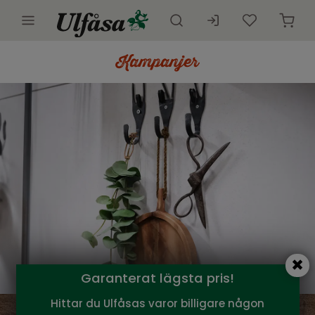
Utemöbler
Innemöbler
Inredning
Presentkort
Butik
Kundtjänst
Kampanjer
Garanterat lägsta pris!
Hittar du Ulfåsas varor billigare någon