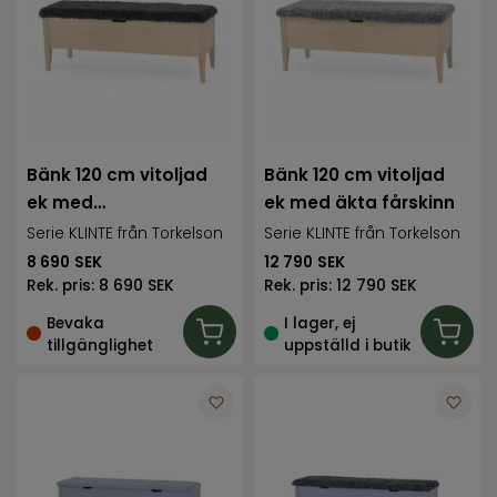
Bänk 120 cm vitoljad
Bänk 120 cm vitoljad
ek med
ek med äkta fårskinn
fårpälsimitation
Serie KLINTE från Torkelson
Serie KLINTE från Torkelson
8 690
SEK
12 790
SEK
Rek. pris:
8 690 SEK
Rek. pris:
12 790 SEK
Bevaka
I lager, ej
tillgänglighet
uppställd i butik