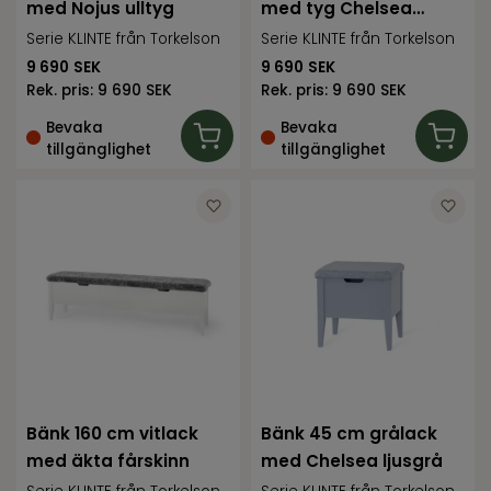
med Nojus ulltyg
med tyg Chelsea
ljusgrå
Serie KLINTE från Torkelson
Serie KLINTE från Torkelson
9 690
SEK
9 690
SEK
Rek. pris:
9 690 SEK
Rek. pris:
9 690 SEK
Bevaka
Bevaka
tillgänglighet
tillgänglighet
Bänk 160 cm vitlack
Bänk 45 cm grålack
med äkta fårskinn
med Chelsea ljusgrå