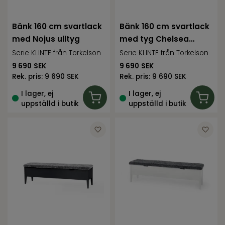
Bänk 160 cm svartlack
Bänk 160 cm svartlack
med Nojus ulltyg
med tyg Chelsea
ljusgrå
Serie KLINTE från Torkelson
Serie KLINTE från Torkelson
9 690
SEK
9 690
SEK
Rek. pris:
9 690 SEK
Rek. pris:
9 690 SEK
I lager, ej
I lager, ej
uppställd i butik
uppställd i butik