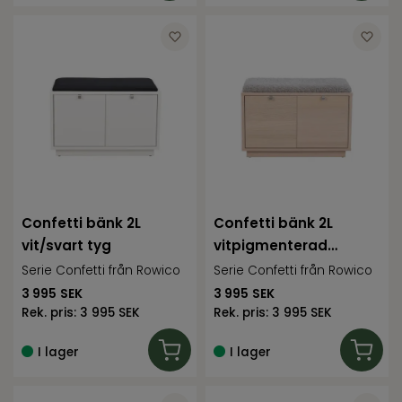
Confetti bänk 2L
Confetti bänk 2L
vit/svart tyg
vitpigmenterad
ek/fårskinnslook
Serie Confetti från Rowico
Serie Confetti från Rowico
3 995
SEK
3 995
SEK
Rek. pris:
3 995 SEK
Rek. pris:
3 995 SEK
I lager
I lager