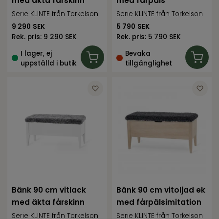
med äkta fårskinn
med fårpäls
Serie KLINTE från Torkelson
Serie KLINTE från Torkelson
9 290
SEK
5 790
SEK
Rek. pris:
9 290 SEK
Rek. pris:
5 790 SEK
I lager, ej
Bevaka
uppställd i butik
tillgänglighet
Bänk 90 cm vitlack
Bänk 90 cm vitoljad ek
med äkta fårskinn
med fårpälsimitation
Serie KLINTE från Torkelson
Serie KLINTE från Torkelson