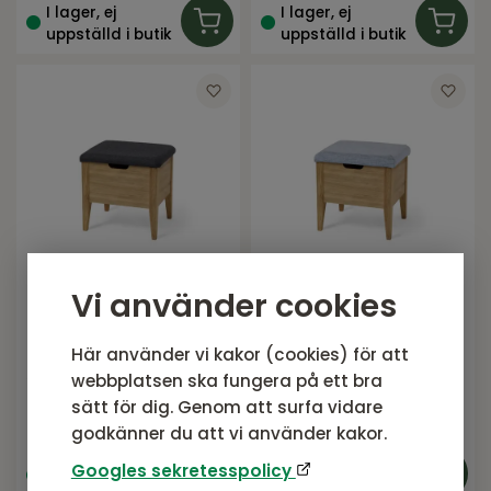
I lager, ej
I lager, ej
uppställd i butik
uppställd i butik
Vi använder cookies
Bänk 45 cm oljad ek
Bänk 45 cm oljad ek
med Nojus ulltyg
med tyg Chelsea
Här använder vi kakor (cookies) för att
ljusgrå
Serie KLINTE från Torkelson
Serie KLINTE från Torkelson
webbplatsen ska fungera på ett bra
4 450
SEK
4 450
SEK
sätt för dig. Genom att surfa vidare
Rek. pris:
4 450 SEK
Rek. pris:
4 450 SEK
godkänner du att vi använder kakor.
I lager, ej
I lager, ej
Googles sekretesspolicy
uppställd i butik
uppställd i butik