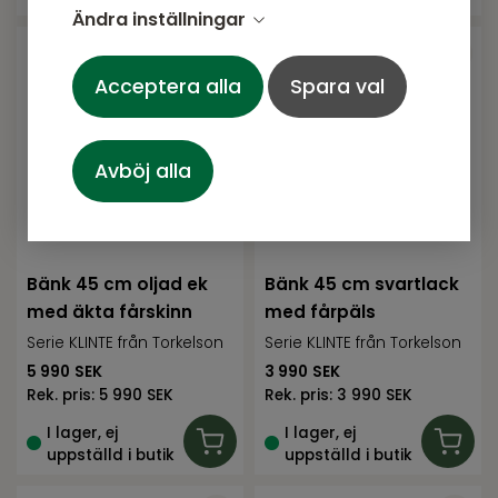
Ändra inställningar
Acceptera alla
Spara val
Avböj alla
Bänk 45 cm oljad ek
Bänk 45 cm svartlack
med äkta fårskinn
med fårpäls
Serie KLINTE från Torkelson
Serie KLINTE från Torkelson
5 990
SEK
3 990
SEK
Rek. pris:
5 990 SEK
Rek. pris:
3 990 SEK
I lager, ej
I lager, ej
uppställd i butik
uppställd i butik