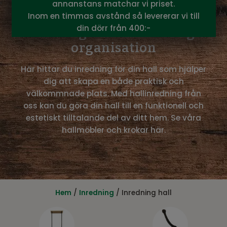
annanstans matchar vi priset.
Inom en timmas avstånd så levererar vi till
din dörr från 400:-
Inredning hall - Inredning &
organisation
Här hittar du inredning för din hall som hjälper
dig att skapa en både praktisk och
välkommnade plats. Med hallinredning från
oss kan du göra din hall till en funktionell och
estetiskt tilltalande del av ditt hem. Se våra
hallmöbler och krokar här.
Hem
/
Inredning
/ Inredning hall