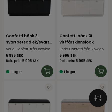
Confetti bänk 3L
Confetti bänk 3L
svartbetsad ek/svart
vit/fårskinnslook
tyg
Serie Confetti från Rowico
Serie Confetti från Rowico
5 995
SEK
5 995
SEK
Rek. pris:
5 995 SEK
Rek. pris:
5 995 SEK
I lager
I lager