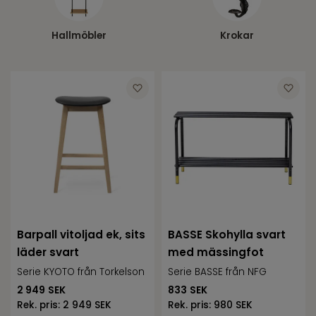
Hallmöbler
Krokar
Barpall vitoljad ek, sits
BASSE Skohylla svart
läder svart
med mässingfot
Serie KYOTO från Torkelson
Serie BASSE från NFG
2 949
SEK
833
SEK
Rek. pris:
2 949 SEK
Rek. pris:
980 SEK