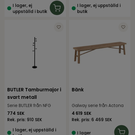
I lager, ej
I lager, ej uppställd i
uppställd i butik
butik
BUTLER Tamburmajor i
Bänk
svart metall
Serie BUTLER från NFG
Galway serie från Actona
774
SEK
4 619
SEK
Rek. pris:
910 SEK
Rek. pris:
6 469 SEK
I lager, ej uppställd i
I lager