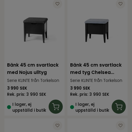
Bänk 45 cm svartlack
Bänk 45 cm svartlack
med Nojus ulltyg
med tyg Chelsea
ljusgrå
Serie KLINTE från Torkelson
Serie KLINTE från Torkelson
3 990
SEK
3 990
SEK
Rek. pris:
3 990 SEK
Rek. pris:
3 990 SEK
I lager, ej
I lager, ej
uppställd i butik
uppställd i butik