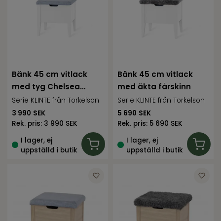
Bänk 45 cm vitlack
Bänk 45 cm vitlack
med tyg Chelsea
med äkta fårskinn
ljusgrå
Serie KLINTE från Torkelson
Serie KLINTE från Torkelson
3 990
SEK
5 690
SEK
Rek. pris:
3 990 SEK
Rek. pris:
5 690 SEK
I lager, ej
I lager, ej
uppställd i butik
uppställd i butik