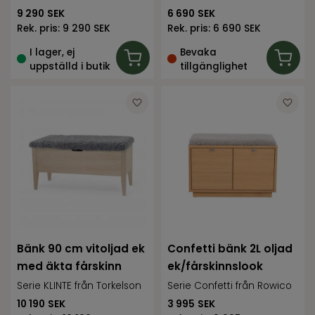
9 290
SEK
6 690
SEK
Rek. pris:
9 290 SEK
Rek. pris:
6 690 SEK
I lager, ej
Bevaka
uppställd i butik
tillgänglighet
Bänk 90 cm vitoljad ek
Confetti bänk 2L oljad
med äkta fårskinn
ek/fårskinnslook
Serie KLINTE från Torkelson
Serie Confetti från Rowico
10 190
SEK
3 995
SEK