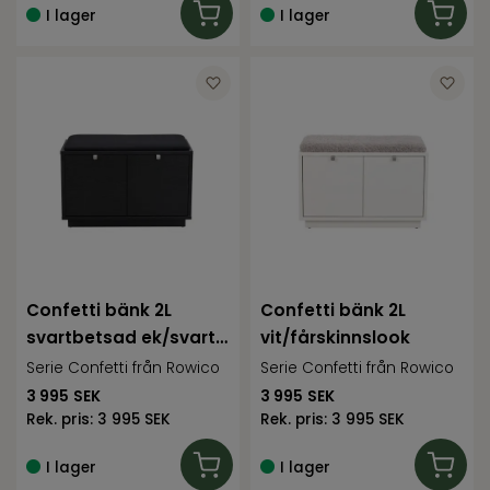
I lager
I lager
Confetti bänk 2L
Confetti bänk 2L
svartbetsad ek/svart
vit/fårskinnslook
tyg
Serie Confetti från Rowico
Serie Confetti från Rowico
3 995
SEK
3 995
SEK
Rek. pris:
3 995 SEK
Rek. pris:
3 995 SEK
I lager
I lager