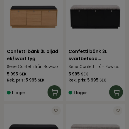
Confetti bänk 3L oljad
Confetti bänk 3L
ek/svart tyg
svartbetsad
ek/fårskinnslook
Serie Confetti från Rowico
Serie Confetti från Rowico
5 995
SEK
5 995
SEK
Rek. pris:
5 995 SEK
Rek. pris:
5 995 SEK
I lager
I lager