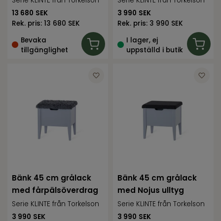
Serie KLINTE från Torkelson
Serie KLINTE från Torkelson
13 680
SEK
3 990
SEK
Rek. pris:
13 680 SEK
Rek. pris:
3 990 SEK
Bevaka
I lager, ej
tillgänglighet
uppställd i butik
Bänk 45 cm grålack
Bänk 45 cm grålack
med fårpälsöverdrag
med Nojus ulltyg
Serie KLINTE från Torkelson
Serie KLINTE från Torkelson
3 990
SEK
3 990
SEK