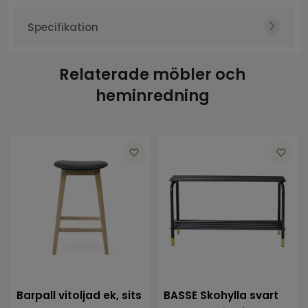
Specifikation
Art.nr.
TOR196582
Relaterade möbler och
Varumärke
Torkelson
heminredning
Höjd
28
Bredd
80
Djup
35
Barpall vitoljad ek, sits
BASSE Skohylla svart