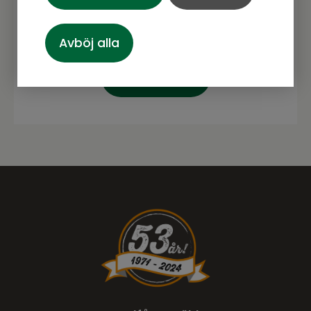
Avböj alla
Prenumerera