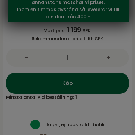
annanstans matchar vi priset.
Skohylla vägghängd svart metall
Inom en timmas avstånd så levererar vi till
Serie TOWN från Torkelson
din dörr från 400:-
1 199
Vårt pris:
SEK
Rekommenderat pris:
1 199 SEK
Köp
Minsta antal vid beställning:
1
I lager, ej uppställd i butik