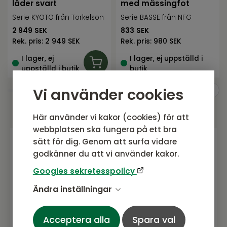
läder svart
med mässingfot
Serie KYOTO från Torkelson
Serie BASSE från NFG
2 949
SEK
833
SEK
Rek. pris:
2 949 SEK
Rek. pris:
980 SEK
I lager, ej
I lager, ej uppställd i
uppställd i butik
butik
Vi använder cookies
Här använder vi kakor (cookies) för att
webbplatsen ska fungera på ett bra
sätt för dig. Genom att surfa vidare
godkänner du att vi använder kakor.
Gå med i vårt nyhetsbrev
Googles sekretesspolicy
Prenumerera gärna på vårt nyhetsbrev.
Här kommer vi dela senaste nytt om
Ändra inställningar
produkter, erbjudanden och annat
spännande.
Acceptera alla
Spara val