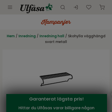
Utemöbler
Innemöbler
Hem
/
Inredning
/
Inredning hall
/ Skohylla vägghängd
svart metall
Inredning
Presentkort
Butik
Kundtjänst
Kampanjer
Garanterat lägsta pris!
Hittar du Ulfåsas varor billigare någon
Torkelson