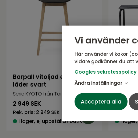
Vi använder c
Här använder vi kakor (co
vidare godkänner du att v
Googles sekretesspolicy
Barpall vitoljad ek, sits
BASSE S
Ändra inställningar
läder svart
mässin
Serie KYOTO från Torkelson
Serie BAS
Acceptera alla
S
2 949
SEK
833
SEK
Rek. pris:
2 949 SEK
Rek. pris:
I lager, ej uppställd i butik
I lager,