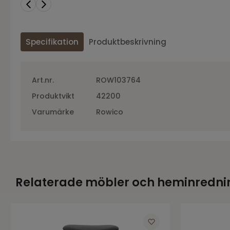
Specifikation
Produktbeskrivning
Art.nr.
ROW103764
Produktvikt
42200
Varumärke
Rowico
Relaterade möbler och heminredni