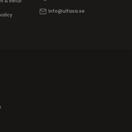
n & Retur
info@ulfasa.se
policy
s