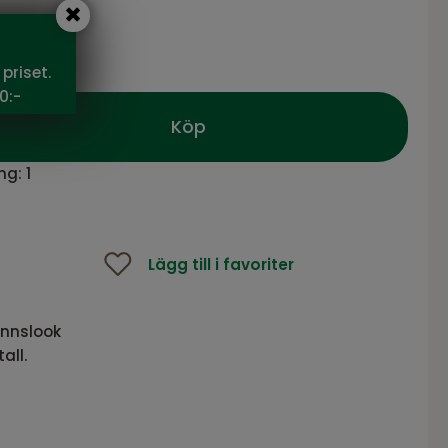
95 SEK
priset.
0:-
Köp
ng:
1
Lägg till i favoriter
innslook
all.