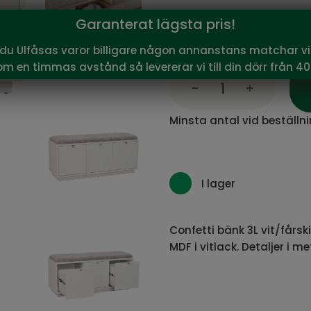
5 995
Garanterat lägsta pris!
Vårt pris:
SEK
Rekommenderat pris:
5 9
 du Ulfåsas varor billigare någon annanstans matchar vi 
om en timmas avstånd så levererar vi till din dörr från 40
Minsta antal vid beställni
I lager
Confetti bänk 3L vit/fårsk
MDF i vitlack. Detaljer i met