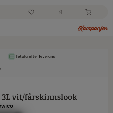
i
Betala efter leverans
p
 3L vit/fårskinnslook
Rowico