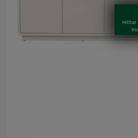
Hittar
In