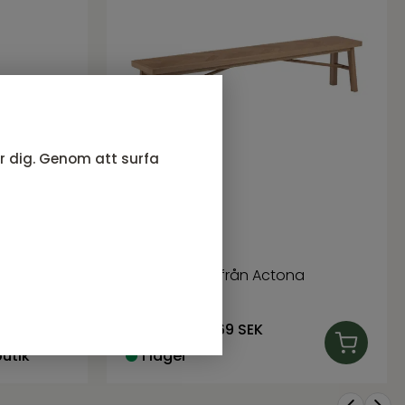
ör dig. Genom att surfa
r i
Bänk
Galway serie från Actona
4 619
SEK
Rek. pris:
6 469 SEK
butik
I lager