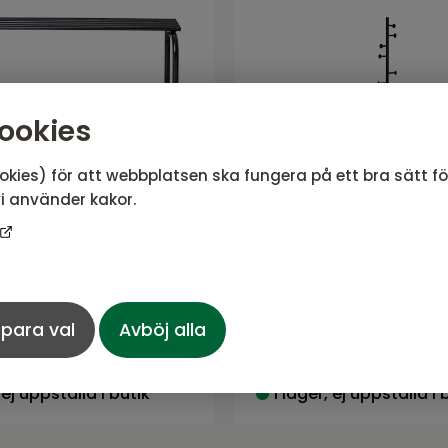
ookies
okies) för att webbplatsen ska fungera på ett bra sätt f
i använder kakor.
kohylla svart med
BUTLER Tamburmajo
gfot
svart metall
SE från NFG
Serie BUTLER från NFG
para val
Avböj alla
774
SEK
980 SEK
Rek. pris:
910 SEK
 ej uppställd i butik
I lager, ej uppställd i 