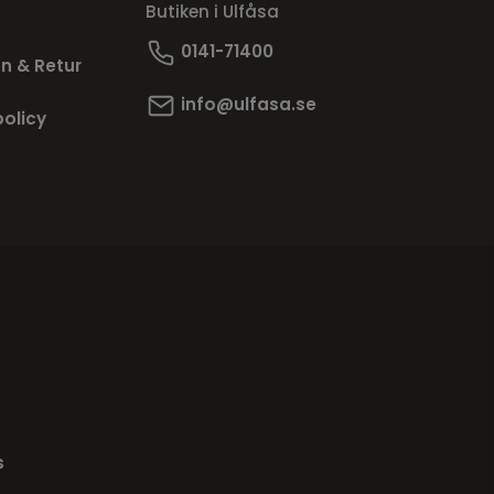
Butiken i Ulfåsa
0141-71400
n & Retur
info@ulfasa.se
policy
s