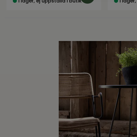
I lager, ej uppställd i butik
I lager,