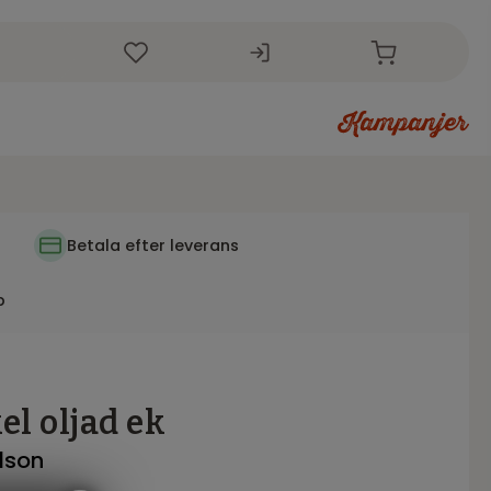
i
Betala efter leverans
p
el oljad ek
elson