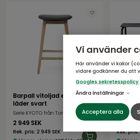
Vi använder c
Här använder vi kakor (co
vidare godkänner du att v
Googles sekretesspolicy
Ändra inställningar
Barpall vitoljad ek, sits
BASSE S
läder svart
mässin
Acceptera alla
S
Serie KYOTO från Torkelson
Serie BAS
2 949
SEK
833
SEK
Rek. pris:
2 949 SEK
Rek. pris: