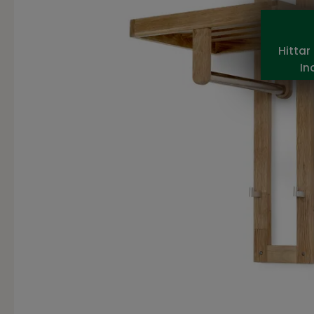
Hittar
In