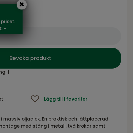
 SEK
priset.
0:-
Bevaka produkt
ng:
1
et
Lägg till i favoriter
l i massiv oljad ek. En praktisk och lättplacerad
gmontage med stång i metall, två krokar samt