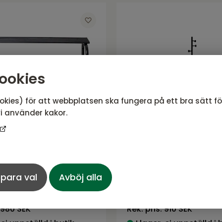
ookies
okies) för att webbplatsen ska fungera på ett bra sätt f
i använder kakor.
kohylla svart med
BUTLER Tamburmajo
gfot
svart metall
para val
Avböj alla
SE från NFG
Serie BUTLER från NFG
774
SEK
980 SEK
Rek. pris:
910 SEK