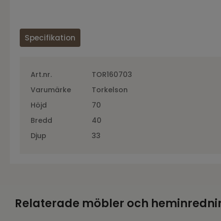
Specifikation
Art.nr.
TOR160703
Varumärke
Torkelson
Höjd
70
Bredd
40
Djup
33
Relaterade möbler och heminredni