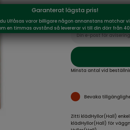
699
Garanterat lägsta pris!
Vårt pris:
SEK
Rekommenderat pris:
699
 du Ulfåsas varor billigare någon annanstans matchar vi 
om en timmas avstånd så levererar vi till din dörr från 40
Minsta antal vid beställni
Bevaka tillgängligh
Zitti klädHyllor(Hall) enke
klädHyllor(Hall) för väg