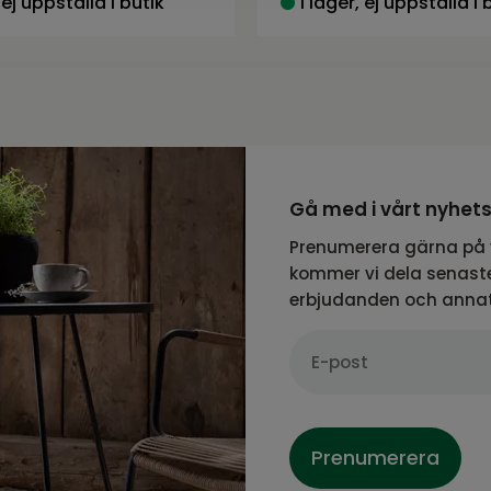
 ej uppställd i butik
I lager, ej uppställd i 
Gå med i vårt nyhet
Prenumerera gärna på 
kommer vi dela senaste
erbjudanden och anna
Prenumerera