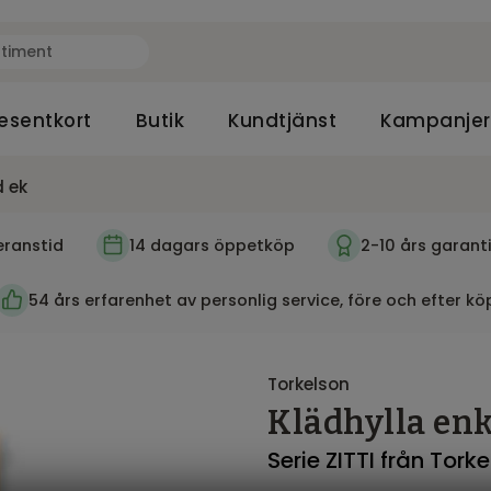
esentkort
Butik
Kundtjänst
Kampanjer
d ek
eranstid
14 dagars öppetköp
2-10 års garant
54 års erfarenhet av personlig service, före och efter kö
Torkelson
Klädhylla enk
Serie ZITTI från Tork