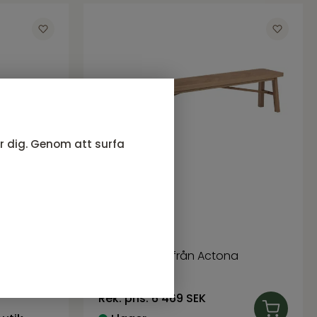
ör dig. Genom att surfa
r i
Bänk
Galway serie från Actona
4 619
SEK
Rek. pris:
6 469 SEK