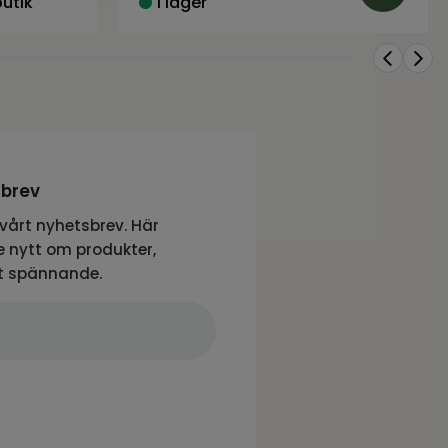
butik
I lager
sbrev
vårt nyhetsbrev. Här
 nytt om produkter,
t spännande.