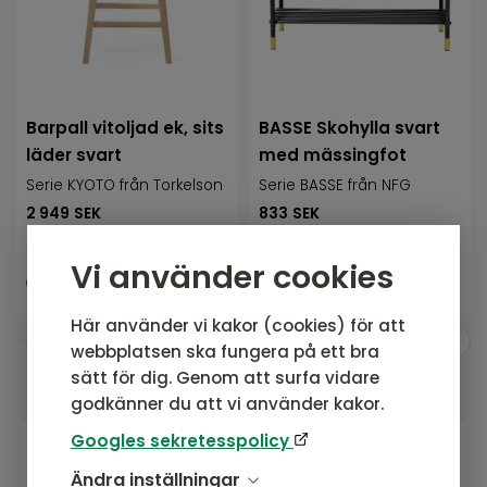
Barpall vitoljad ek, sits
BASSE Skohylla svart
läder svart
med mässingfot
Serie KYOTO från Torkelson
Serie BASSE från NFG
2 949
SEK
833
SEK
Rek. pris:
2 949 SEK
Rek. pris:
980 SEK
Vi använder cookies
I lager, ej
I lager, ej uppställd i
uppställd i butik
butik
Här använder vi kakor (cookies) för att
webbplatsen ska fungera på ett bra
sätt för dig. Genom att surfa vidare
godkänner du att vi använder kakor.
Googles sekretesspolicy
Ändra inställningar
Gå med i vårt nyhetsbrev