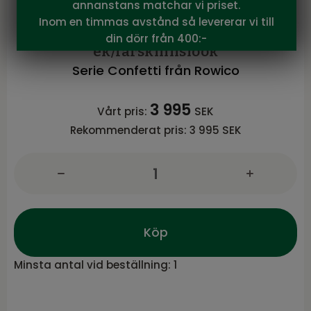
annanstans matchar vi priset.
Rowico
Inom en timmas avstånd så levererar vi till
Confetti bänk 2L svartbetsad
din dörr från 400:-
ek/fårskinnslook
Serie Confetti från Rowico
3 995
Vårt pris:
SEK
Rekommenderat pris:
3 995 SEK
Köp
Minsta antal vid beställning:
1