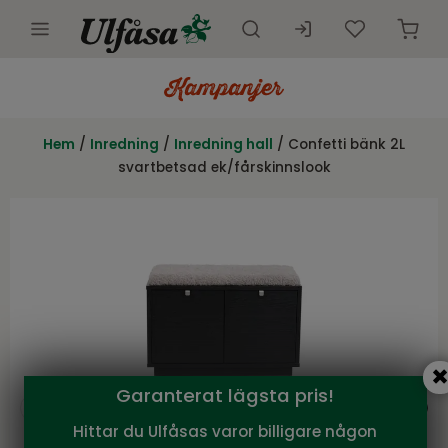
Utemöbler
Innemöbler
Hem
/
Inredning
/
Inredning hall
/ Confetti bänk 2L
svartbetsad ek/fårskinnslook
Inredning
Presentkort
Butik
Kundtjänst
Kampanjer
Garanterat lägsta pris!
Hittar du Ulfåsas varor billigare någon