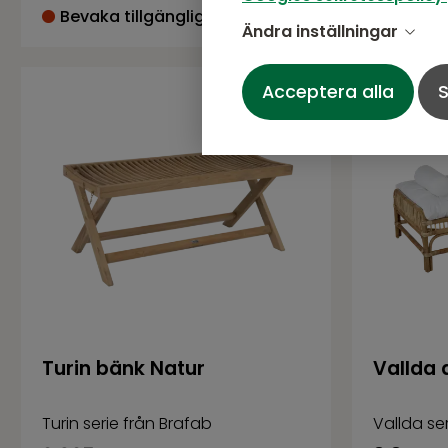
Bevaka tillgänglighet
Bevaka 
Ändra inställningar
Acceptera alla
S
Turin bänk Natur
Vallda 
Turin serie från Brafab
Vallda se