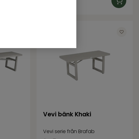
I lager
Vevi bänk Khaki
Vevi serie från Brafab