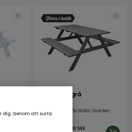
rd
Picnic set, grå
tic Garden
RASTA Serie från Baltic Garden
ör dig. Genom att surfa
2 795
SEK
Rek. pris:
3 300 SEK