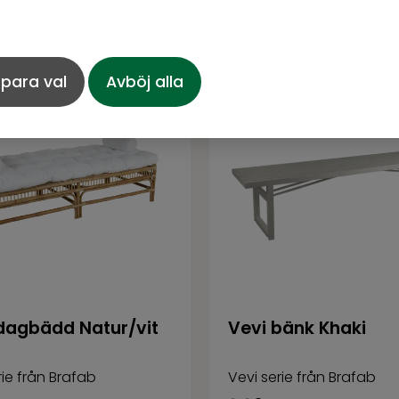
tillgänglighet
I lager
para val
Avböj alla
dagbädd Natur/vit
Vevi bänk Khaki
rie från Brafab
Vevi serie från Brafab