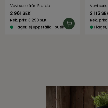
Vevi serie från Brafab
Vevi serie
2 961
SEK
2 115
SE
Rek. pris:
3 290 SEK
Rek. pris:
I lager, ej uppställd i butik
I lager,