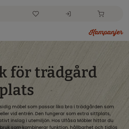
r
 för trädgård
plats
sidig möbel som passar lika bra i trädgården som
eller vid entrén. Den fungerar som extra sittplats,
rativt inslag i utemiljön. Hos Ulfåsa Möbler hittar du
ruk som kombinerar funktion, hållbarhet och tidlös