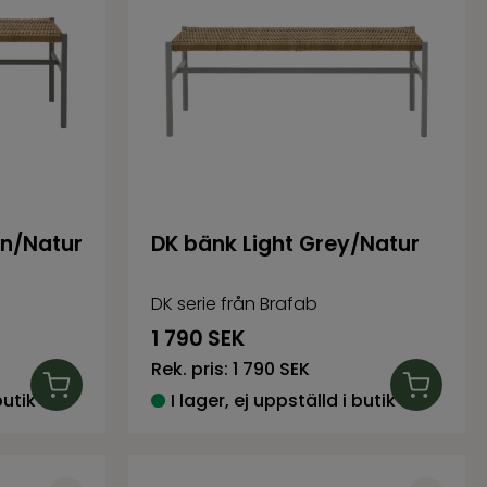
en/Natur
DK bänk Light Grey/Natur
DK serie från Brafab
1 790
SEK
Rek. pris:
1 790 SEK
butik
I lager, ej uppställd i butik