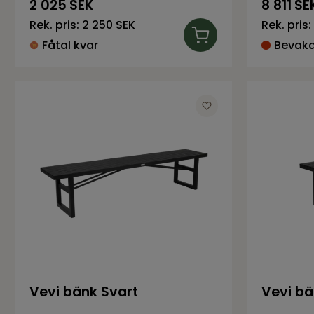
2 025
SEK
8 811
SE
Rek. pris:
2 250 SEK
Rek. pris:
Fåtal kvar
Bevaka 
Vevi bänk Svart
Vevi bä