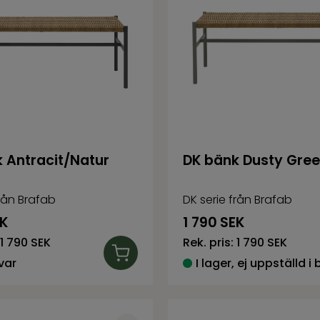
 Antracit/Natur
DK bänk Dusty Gre
från Brafab
DK serie från Brafab
K
1 790
SEK
1 790 SEK
Rek. pris:
1 790 SEK
var
I lager, ej uppställd i 