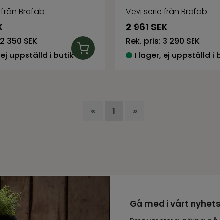
 från Brafab
Vevi serie från Brafab
K
2 961
SEK
2 350 SEK
Rek. pris:
3 290 SEK
 ej uppställd i butik
I lager, ej uppställd i 
«
1
»
Gå med i vårt nyhet