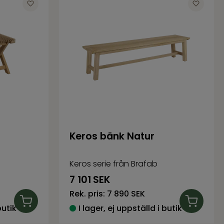
Keros bänk Natur
Keros serie från Brafab
7 101
SEK
Rek. pris:
7 890 SEK
butik
I lager, ej uppställd i butik