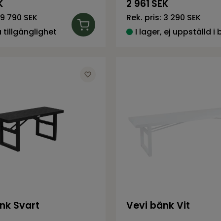
K
2 961
SEK
9 790 SEK
Rek. pris:
3 290 SEK
tillgänglighet
I lager, ej uppställd i 
nk Svart
Vevi bänk Vit