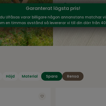
design.
Garanterat lägsta pris!
Utebänk – funktio
 du Ulfåsas varor billigare någon annanstans matchar vi 
En utebänk kan använd
om en timmas avstånd så levererar vi till din dörr från 40
som extra sittplats, lä
för vila. Bänkar utan r
ryggstöd erbjuder extr
och var bänken ska an
Utebänk i rätt mat
Utebänkar finns i mate
för nordiskt klimat. Ma
Många utebänkar finns i
Höjd
Material
Spara
Rensa
och hemleverans är ett s
dörren.