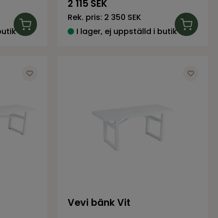
2 115
SEK
Rek. pris:
2 350 SEK
butik
I lager, ej uppställd i butik
Vevi bänk Vit