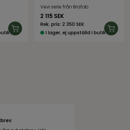
Vevi serie från Brafab
2 115
SEK
Rek. pris:
2 350 SEK
butik
I lager, ej uppställd i butik
sbrev