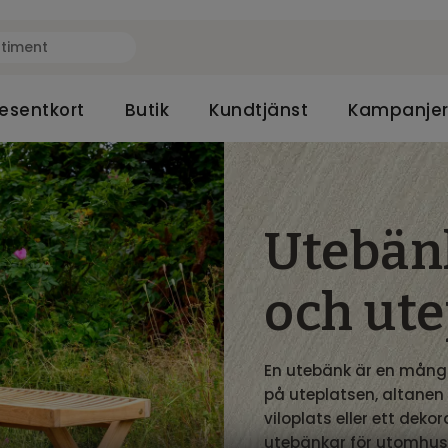
esentkort
Butik
Kundtjänst
Kampanje
Utebänk
och ute
En utebänk är en mång
på uteplatsen, altanen 
viloplats eller ett deko
utebänkar för utomhusb