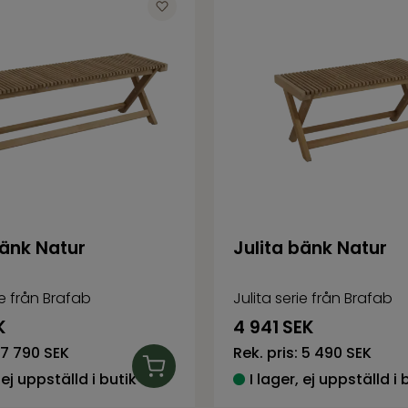
bänk Natur
Julita bänk Natur
ie från Brafab
Julita serie från Brafab
K
4 941
SEK
7 790 SEK
Rek. pris:
5 490 SEK
 ej uppställd i butik
I lager, ej uppställd i 