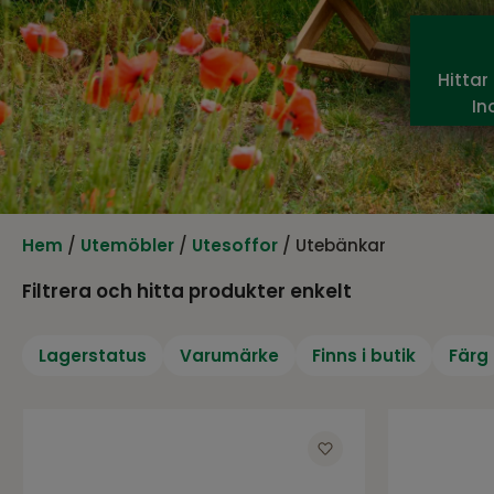
Hittar
In
Hem
/
Utemöbler
/
Utesoffor
/ Utebänkar
Filtrera och hitta produkter enkelt
Lagerstatus
Varumärke
Finns i butik
Färg