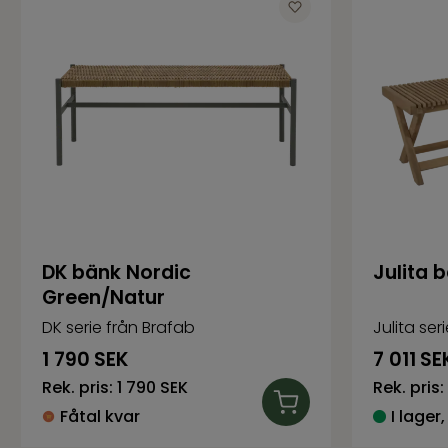
DK bänk Nordic
Julita 
Green/Natur
DK serie från Brafab
Julita ser
1 790
SEK
7 011
SE
Rek. pris:
1 790 SEK
Rek. pris:
Fåtal kvar
I lager,