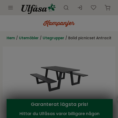
Utemöbler
Innemöbler
Hem
/
Utemöbler
/
Utegrupper
/ Bolid picnicset Antracit
Inredning
Presentkort
Butik
Kundtjänst
Kampanjer
Garanterat lägsta pris!
Hittar du Ulfåsas varor billigare någon