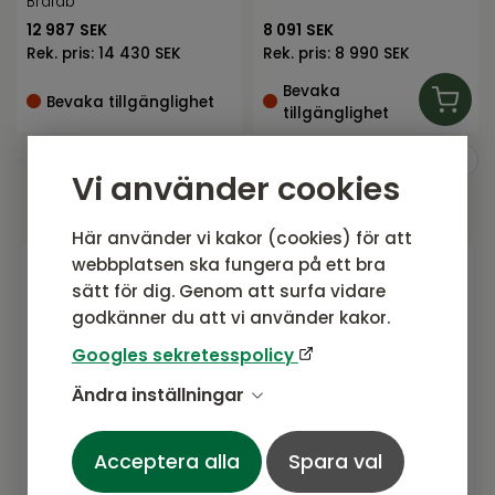
Brafab
12 987
SEK
8 091
SEK
Rek. pris:
14 430 SEK
Rek. pris:
8 990 SEK
Bevaka
Bevaka tillgänglighet
tillgänglighet
Vi använder cookies
Här använder vi kakor (cookies) för att
webbplatsen ska fungera på ett bra
sätt för dig. Genom att surfa vidare
Gå med i vårt nyhetsbrev
godkänner du att vi använder kakor.
Prenumerera gärna på vårt nyhetsbrev.
Googles sekretesspolicy
Här kommer vi dela senaste nytt om
Ändra inställningar
produkter, erbjudanden och annat
spännande.
Acceptera alla
Spara val