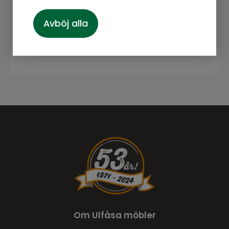
Avböj alla
Prenumerera
Om Ulfåsa möbler