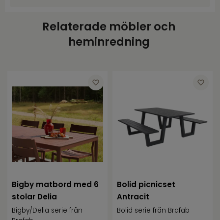
Art.nr.
BRA4100-73
Relaterade möbler och
Varumärke
Brafab
heminredning
Färg
Grå
Höjd
74
Bredd
180
Djup
189
Sitthöjd
45
Bigby matbord med 6
Bolid picnicset
stolar Delia
Antracit
Bigby/Delia serie från
Bolid serie från Brafab