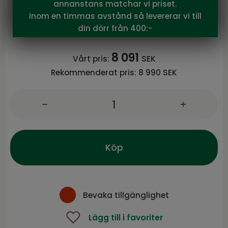
Brafab
annanstans matchar vi priset.
Bolid picnicset Antracit
Inom en timmas avstånd så levererar vi till
Bolid serie från Brafab
din dörr från 400:-
8 091
Vårt pris:
SEK
Rekommenderat pris:
8 990 SEK
Köp
Bevaka tillgänglighet
Lägg till i favoriter