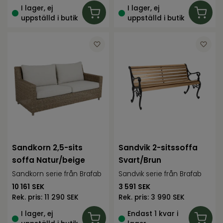
I lager, ej
I lager, ej
uppställd i butik
uppställd i butik
Sandkorn 2,5-sits
Sandvik 2-sitssoffa
soffa Natur/beige
Svart/Brun
Sandkorn serie från Brafab
Sandvik serie från Brafab
10 161
SEK
3 591
SEK
Rek. pris:
11 290 SEK
Rek. pris:
3 990 SEK
I lager, ej
Endast 1 kvar i