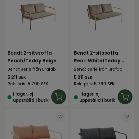
Bendt 2-sitssoffa
Bendt 2-sitssoffa
Peach/Teddy Beige
Pearl White/Teddy
Beige
Bendt serie från Brafab
Bendt serie från Brafab
5 211
SEK
5 211
SEK
Rek. pris:
5 790 SEK
Rek. pris:
5 790 SEK
I lager, ej
I lager, ej
uppställd i butik
uppställd i butik