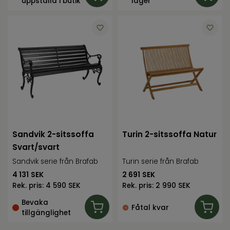
uppställd i butik
lager
Sandvik 2-sitssoffa
Turin 2-sitssoffa Natur
Svart/svart
Sandvik serie från Brafab
Turin serie från Brafab
4 131
SEK
2 691
SEK
Rek. pris:
4 590 SEK
Rek. pris:
2 990 SEK
Bevaka
Fåtal kvar
tillgänglighet