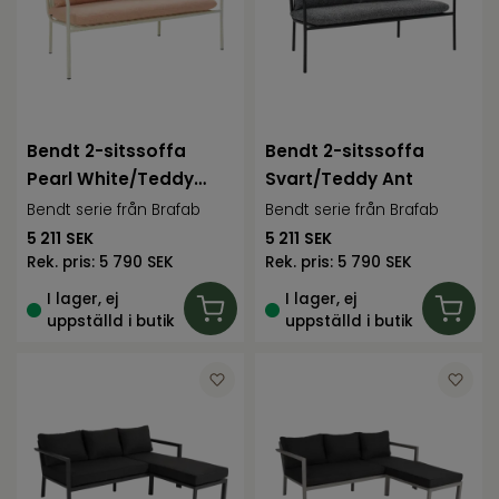
Bendt 2-sitssoffa
Bendt 2-sitssoffa
Pearl White/Teddy
Svart/Teddy Ant
Orange
Bendt serie från Brafab
Bendt serie från Brafab
5 211
SEK
5 211
SEK
Rek. pris:
5 790 SEK
Rek. pris:
5 790 SEK
I lager, ej
I lager, ej
uppställd i butik
uppställd i butik