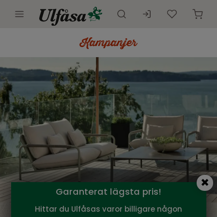
Utemöbler
Innemöbler
Inredning
Presentkort
Butik
Kundtjänst
Kampanjer
Garanterat lägsta pris!
Hittar du Ulfåsas varor billigare någon