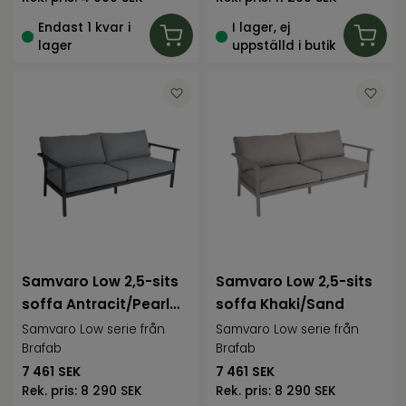
Endast 1 kvar i
I lager, ej
lager
uppställd i butik
Samvaro Low 2,5-sits
Samvaro Low 2,5-sits
soffa Antracit/Pearl
soffa Khaki/Sand
grey
Samvaro Low serie från
Samvaro Low serie från
Brafab
Brafab
7 461
SEK
7 461
SEK
Rek. pris:
8 290 SEK
Rek. pris:
8 290 SEK