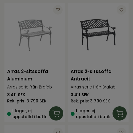
tar mindre plats. Välj mellan modeller i
konstrotting, aluminium eller trä – alla
material utvalda för att klara väder och vind.
2 sits soffa utomhus – köp enkelt
När du har hittat rätt tvåsitssoffa ska köpet
vara smidigt. Många modeller finns i lager för
snabb leverans eller avhämtning i butik. Du
kan även välja hemleverans, så att din 2 sits
soffa utomhus snabbt kommer på plats och
Arras 2-sitssoffa
Arras 2-sitssoffa
uteplatsen kan användas direkt.
Aluminium
Antracit
Arras serie från Brafab
Arras serie från Brafab
3 411
SEK
3 411
SEK
Rek. pris:
3 790 SEK
Rek. pris:
3 790 SEK
I lager, ej
I lager, ej
uppställd i butik
uppställd i butik