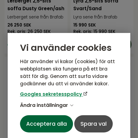
Lerberget 2,5-sits
Lyra 2,5-sits soffa
soffa Dusty Green/ash
Svart/Sand
Lerberget serie från Brafab
Lyra serie från Brafab
26 250
SEK
15 990
SEK
Rek. pris:
26 250 SEK
Rek. pris:
15 990 SEK
I lager, ej
I lager, ej
Vi använder cookies
uppställd i butik
uppställd i butik
Här använder vi kakor (cookies) för att
webbplatsen ska fungera på ett bra
sätt för dig. Genom att surfa vidare
godkänner du att vi använder kakor.
Googles sekretesspolicy
Ändra inställningar
Acceptera alla
Spara val
Motty 2-sitssoffa
Motty 2-sitssoffa
Nordic Green/Teddy
Svart/Teddy Black