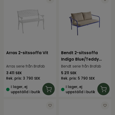
Arras 2-sitssoffa Vit
Bendt 2-sitssoffa
Indigo Blue/Teddy
Beige
Arras serie från Brafab
Bendt serie från Brafab
3 411
SEK
5 211
SEK
Rek. pris:
3 790 SEK
Rek. pris:
5 790 SEK
I lager, ej
I lager, ej
uppställd i butik
uppställd i butik