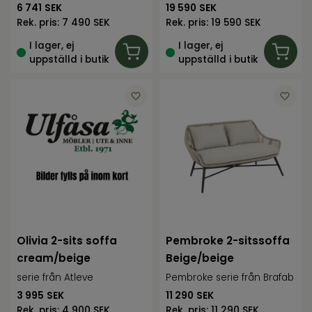
6 741
SEK
19 590
SEK
Rek. pris:
7 490 SEK
Rek. pris:
19 590 SEK
I lager, ej
I lager, ej
uppställd i butik
uppställd i butik
Olivia 2-sits soffa
Pembroke 2-sitssoffa
cream/beige
Beige/beige
serie från Atleve
Pembroke serie från Brafab
3 995
SEK
11 290
SEK
Rek. pris:
4 900 SEK
Rek. pris:
11 290 SEK