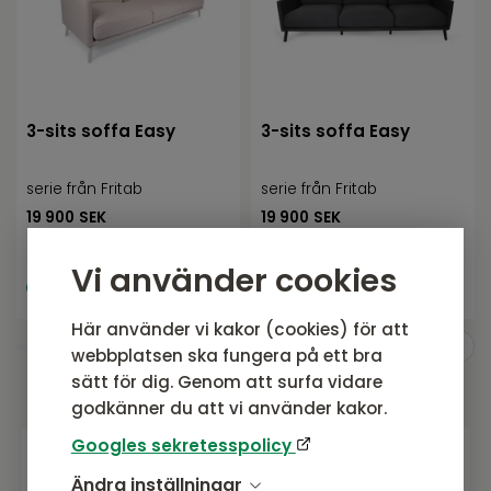
3-sits soffa Easy
3-sits soffa Easy
serie från Fritab
serie från Fritab
19 900
SEK
19 900
SEK
Rek. pris:
19 900 SEK
Rek. pris:
19 900 SEK
Vi använder cookies
I lager, ej uppställd i
I lager, ej uppställd i
butik
butik
Här använder vi kakor (cookies) för att
webbplatsen ska fungera på ett bra
sätt för dig. Genom att surfa vidare
godkänner du att vi använder kakor.
Googles sekretesspolicy
Ändra inställningar
Gå med i vårt nyhetsbrev