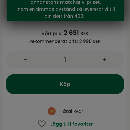
Brafab
annanstans matchar vi priset.
Turin 2-sitssoffa Natur
Inom en timmas avstånd så levererar vi till
Turin serie från Brafab
din dörr från 400:-
2 691
Vårt pris:
SEK
Rekommenderat pris:
2 990 SEK
Köp
Fåtal kvar
Lägg till i favoriter