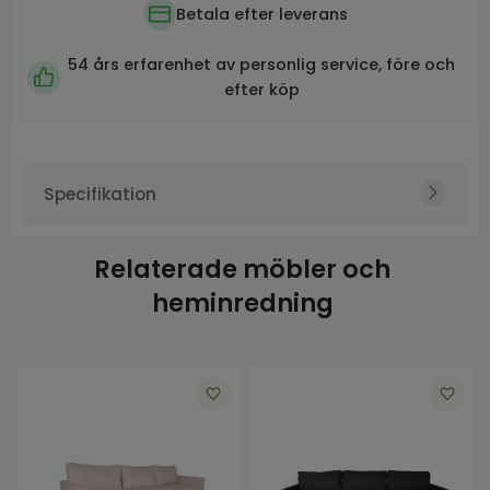
Betala efter leverans
54 års erfarenhet av personlig service, före och
efter köp
Specifikation
Art.nr.
BRA2039
Relaterade möbler och
Varumärke
Brafab
heminredning
Färg
Natur
Höjd
87
Bredd
105
Djup
61
Sitthöjd
46