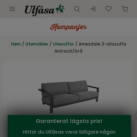
Utemöbler
Innemöbler
Hem
/
Utemöbler
/
Utesoffor
/ Amesdale 3-sitssoffa
Antracit/Grå
Inredning
Presentkort
Butik
Kundtjänst
Kampanjer
Garanterat lägsta pris!
Hittar du Ulfåsas varor billigare någon