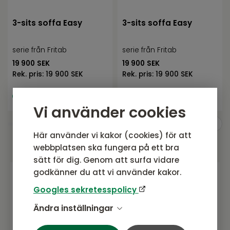
3-sits soffa Easy
3-sits soffa Easy
serie från Fritab
serie från Fritab
19 900
SEK
19 900
SEK
Rek. pris:
19 900 SEK
Rek. pris:
19 900 SEK
I lager, ej uppställd i
I lager, ej uppställd i
butik
butik
Vi använder cookies
Här använder vi kakor (cookies) för att
webbplatsen ska fungera på ett bra
sätt för dig. Genom att surfa vidare
godkänner du att vi använder kakor.
Googles sekretesspolicy
Gå med i vårt nyhetsbrev
Ändra inställningar
Prenumerera gärna på vårt nyhetsbrev.
Här kommer vi dela senaste nytt om