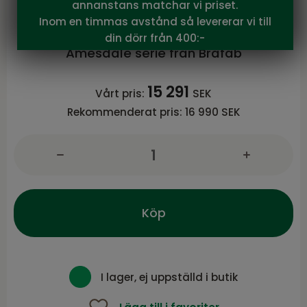
annanstans matchar vi priset.
Brafab
Inom en timmas avstånd så levererar vi till
Amesdale 3-sitssoffa Antracit/Grå
din dörr från 400:-
Amesdale serie från Brafab
15 291
Vårt pris:
SEK
Rekommenderat pris:
16 990 SEK
Köp
I lager, ej uppställd i butik