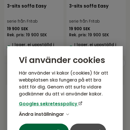
3-sits soffa Easy
3-sits soffa Easy
serie från Fritab
serie från Fritab
19 900
SEK
19 900
SEK
Rek. pris:
19 900 SEK
Rek. pris:
19 900 SEK
I lager, ej uppställd i
I lager, ej uppställd i
butik
butik
Vi använder cookies
Här använder vi kakor (cookies) för att
webbplatsen ska fungera på ett bra
sätt för dig. Genom att surfa vidare
godkänner du att vi använder kakor.
Gå med i vårt nyhetsbrev
Googles sekretesspolicy
Prenumerera gärna på vårt nyhetsbrev.
Ändra inställningar
Här kommer vi dela senaste nytt om
produkter, erbjudanden och annat