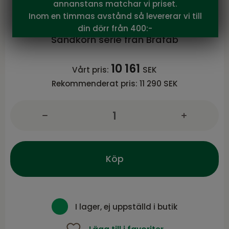
annanstans matchar vi priset.
Brafab
Inom en timmas avstånd så levererar vi till
Sandkorn 2,5-sits soffa Natur/beige
din dörr från 400:-
Sandkorn serie från Brafab
10 161
Vårt pris:
SEK
Rekommenderat pris:
11 290 SEK
Köp
I lager, ej uppställd i butik