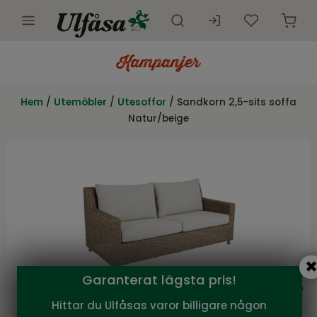
Utemöbler
Innemöbler
Hem
/
Utemöbler
/
Utesoffor
/ Sandkorn 2,5-sits soffa
Natur/beige
Inredning
Presentkort
Butik
Kundtjänst
Kampanjer
Garanterat lägsta pris!
Hittar du Ulfåsas varor billigare någon