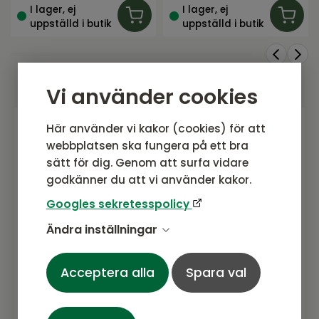
I lager, ej
I lager, ej
uppställd i butik
uppställd i butik
Vi använder cookies
Här använder vi kakor (cookies) för att
webbplatsen ska fungera på ett bra
Gå med i vårt nyhetsbrev
sätt för dig. Genom att surfa vidare
Prenumerera gärna på vårt nyhetsbrev.
godkänner du att vi använder kakor.
Här kommer vi dela senaste nytt om
Googles sekretesspolicy
produkter, erbjudanden och annat
spännande.
Ändra inställningar
Acceptera alla
Spara val