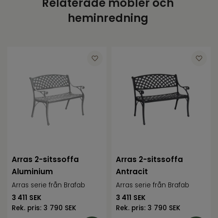
Relaterade möbler och
Varumärke
Atleve
heminredning
Arras 2-sitssoffa
Arras 2-sitssoffa
Aluminium
Antracit
Arras serie från Brafab
Arras serie från Brafab
3 411
SEK
3 411
SEK
Rek. pris:
3 790 SEK
Rek. pris:
3 790 SEK