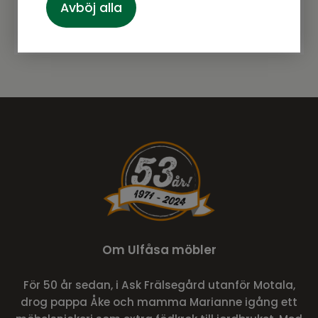
Prenumerera
Avböj alla
Om Ulfåsa möbler
För 50 år sedan, i Ask Frälsegård utanför Motala,
drog pappa Åke och mamma Marianne igång ett