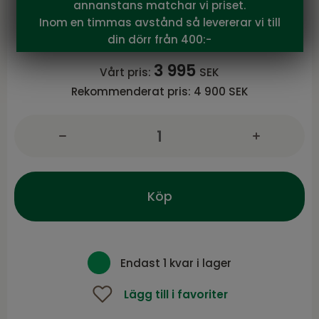
annanstans matchar vi priset.
Olivia 2-sits soffa cream/beige
Inom en timmas avstånd så levererar vi till
serie från Atleve
din dörr från 400:-
3 995
Vårt pris:
SEK
Rekommenderat pris:
4 900 SEK
Köp
Endast 1 kvar i lager
Lägg till i favoriter