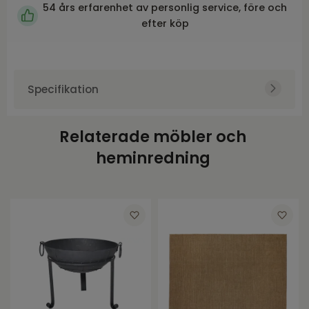
54 års erfarenhet av personlig service, före och
efter köp
Specifikation
Art.nr.
BRA7542-7
Relaterade möbler och
Varumärke
Brafab
heminredning
Färg
Grå
Bredd
160
Djup
230