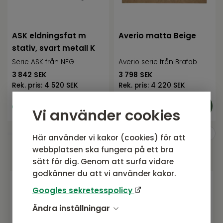
ASK eldningsfat m
Averio matta Beige
stativ, svart metall K
Serie ASK från NFG
Averio serie från Brafab
3 842
SEK
3 798
SEK
Rek. pris:
4 520 SEK
Rek. pris:
4 220 SEK
I lager, ej uppställd i
Bevaka
Vi använder cookies
butik
tillgänglighet
Här använder vi kakor (cookies) för att
webbplatsen ska fungera på ett bra
sätt för dig. Genom att surfa vidare
godkänner du att vi använder kakor.
Googles sekretesspolicy
Gå med i vårt nyhetsbrev
Ändra inställningar
Prenumerera gärna på vårt nyhetsbrev.