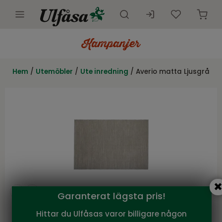
Utemöbler
Innemöbler
Hem
/
Utemöbler
/
Ute inredning
/ Averio matta Ljusgrå
Inredning
Presentkort
Butik
Kundtjänst
Kampanjer
Garanterat lägsta pris!
Hittar du Ulfåsas varor billigare någon