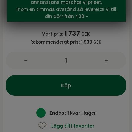
Brafab
annanstans matchar vi priset.
Averio matta Ljusgrå
Inom en timmas avstånd så levererar vi till
Averio serie från Brafab
din dörr från 400:-
1 737
Vårt pris:
SEK
Rekommenderat pris:
1 930 SEK
Köp
Endast 1 kvar i lager
Lägg till i favoriter