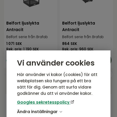
Belfort ljuslykta
Belfort ljuslykta
Antracit
Antracit
Belfort serie från Brafab
Belfort serie från Brafab
1 071
SEK
864
SEK
Rek. pris:
1 190 SEK
Rek. pris:
960 SEK
I lager, ej
I lager, ej
Vi använder cookies
uppställd i butik
uppställd i butik
Här använder vi kakor (cookies) för att
webbplatsen ska fungera på ett bra
sätt för dig. Genom att surfa vidare
godkänner du att vi använder kakor.
Googles sekretesspolicy
Gå med i vårt nyhetsbrev
Ändra inställningar