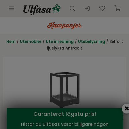
Utemöbler
Innemöbler
Hem
/
Utemöbler
/
Ute inredning
/
Utebelysning
/ Belfort
ljuslykta Antracit
Inredning
Presentkort
Butik
Kundtjänst
Kampanjer
Garanterat lägsta pris!
Hittar du Ulfåsas varor billigare någon