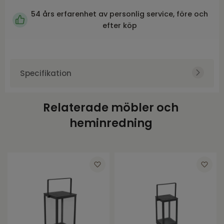
54 års erfarenhet av personlig service, före och
efter köp
Specifikation
Art.nr.
BRA4804-73
Relaterade möbler och
Varumärke
Brafab
heminredning
Höjd
28
Bredd
20
Djup
20