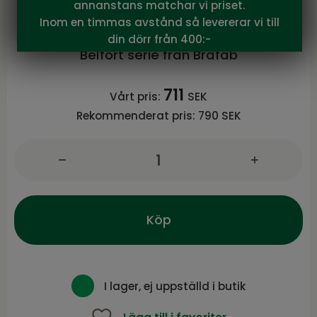
annanstans matchar vi priset.
Brafab
Inom en timmas avstånd så levererar vi till
Belfort ljuslykta Antracit
din dörr från 400:-
Belfort serie från Brafab
711
Vårt pris:
SEK
Rekommenderat pris:
790 SEK
Köp
I lager, ej uppställd i butik