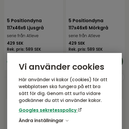
5 Positiondyna
5 Positiondyna
117x46x6 Ljusgrå
117x46x6 Mörkgrå
serie från Atleve
serie från Atleve
429
SEK
429
SEK
Rek. pris:
589 SEK
Rek. pris:
589 SEK
I lager
I lager
Vi använder cookies
Här använder vi kakor (cookies) för att
webbplatsen ska fungera på ett bra
sätt för dig. Genom att surfa vidare
godkänner du att vi använder kakor.
Googles sekretesspolicy
Gå med i vårt nyhetsbrev
Ändra inställningar
Prenumerera gärna på vårt nyhetsbrev.