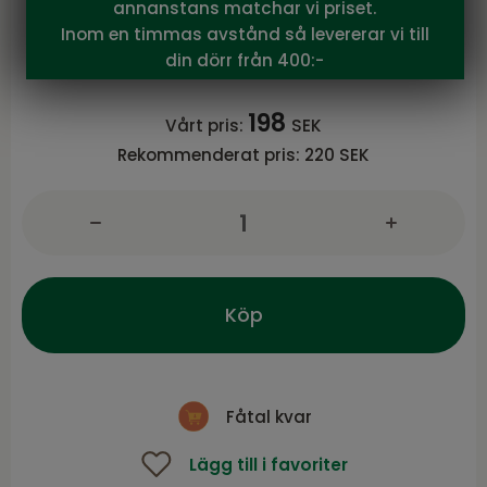
Brafab
annanstans matchar vi priset.
Florina sittdyna Taupe
Inom en timmas avstånd så levererar vi till
Florina serie från Brafab
din dörr från 400:-
198
Vårt pris:
SEK
Rekommenderat pris:
220 SEK
Köp
Fåtal kvar
Lägg till i favoriter