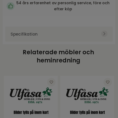
54 års erfarenhet av personlig service, före och
efter köp
Specifikation
Art.nr.
BRA3398-385
Relaterade möbler och
Varumärke
Brafab
heminredning
Färg
Beige
Bredd
45
Djup
48
Tjocklek
5