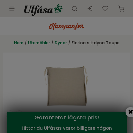
Utemöbler
Innemöbler
Hem
/
Utemöbler
/
Dynor
/ Florina sittdyna Taupe
Inredning
Presentkort
Butik
Kundtjänst
Kampanjer
Garanterat lägsta pris!
Hittar du Ulfåsas varor billigare någon