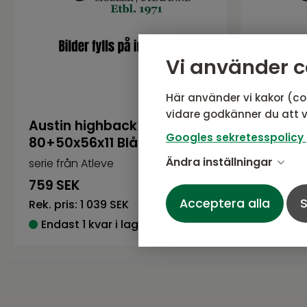
Vi använder c
Här använder vi kakor (co
vidare godkänner du att v
Austin highback dyna
Austin 
Googles sekretesspolicy
80+50x56x11 Blå
80+50x
Ändra inställningar
serie från Atleve
serie från
759
SEK
759
SEK
Acceptera alla
S
Rek. pris:
1 039 SEK
Rek. pris:
Endast 1 kvar i lager
Endast 