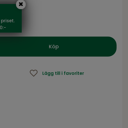
priset.
9 SEK
0:-
Köp
Lägg till i favoriter