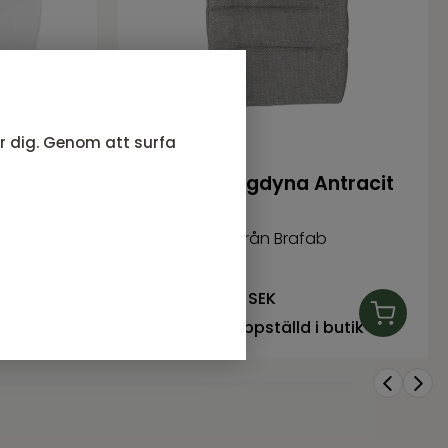
ör dig. Genom att surfa
ffwhite
Dimma ryggdyna Antracit
Dimma serie från Brafab
315
SEK
Rek. pris:
350 SEK
butik
I lager, ej uppställd i butik