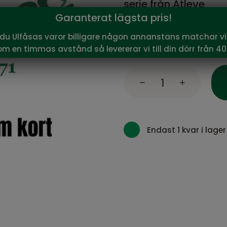
serie från Atleve
Garanterat lägsta pris!
759
Vårt pris:
SEK
 du Ulfåsas varor billigare någon annanstans matchar vi 
Rekommenderat pris:
1 03
om en timmas avstånd så levererar vi till din dörr från 40
Endast 1 kvar i lager