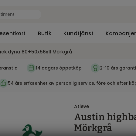
esentkort
Butik
Kundtjänst
Kampanje
ack dyna 80+50x56x11 Mörkgrå
eranstid
14 dagars öppetköp
2-10 års garant
54 års erfarenhet av personlig service, före och efter kö
Atleve
Austin highb
Mörkgrå