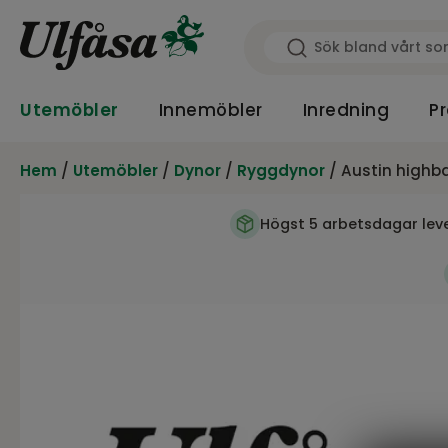
Utemöbler
Innemöbler
Inredning
Pr
Hem
/
Utemöbler
/
Dynor
/
Ryggdynor
/ Austin highb
Högst 5 arbetsdagar lev