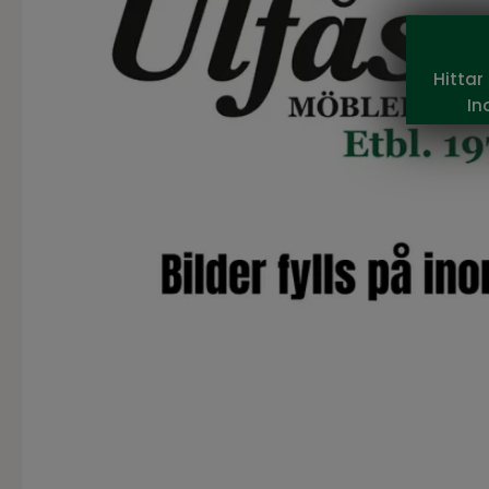
Hittar
In