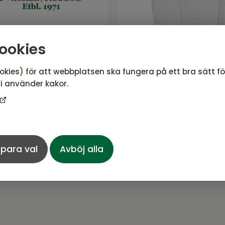
ookies
okies) för att webbplatsen ska fungera på ett bra sätt f
i använder kakor.
highback dyna
Covelo ryggdyna O
56x11 Mörkgrå
 Atleve
Covelo serie från Brafab
306
SEK
para val
Avböj alla
1 039 SEK
Rek. pris:
340 SEK
1 kvar i lager
I lager, ej uppställd i 