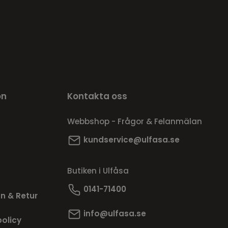
on
Kontakta oss
Webbshop - Frågor & Felanmälan
kundservice@ulfasa.se
Butiken i Ulfåsa
0141-71400
n & Retur
info@ulfasa.se
policy