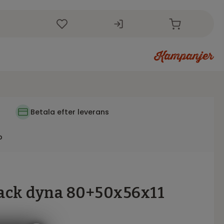
r
i
Betala efter leverans
p
ack dyna 80+50x56x11