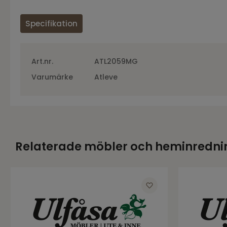
Specifikation
Art.nr.
ATL2059MG
Varumärke
Atleve
Relaterade möbler och heminredni