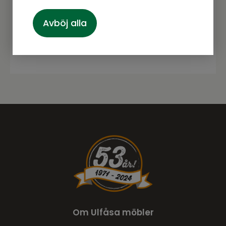
Avböj alla
Prenumerera
Om Ulfåsa möbler