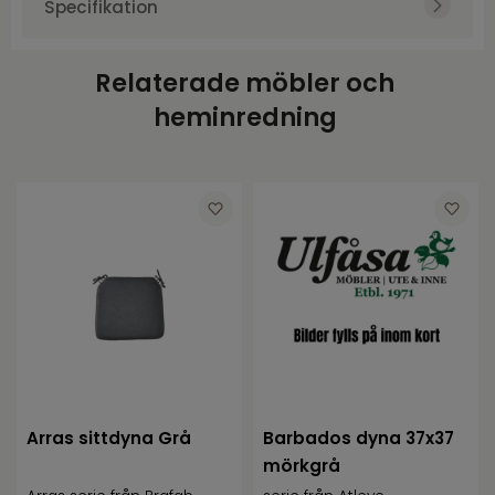
Specifikation
Art.nr.
BRA61591-7
Relaterade möbler och
Varumärke
Brafab
heminredning
Bredd
41
Djup
38
Tjocklek
4
Arras sittdyna Grå
Barbados dyna 37x37
mörkgrå