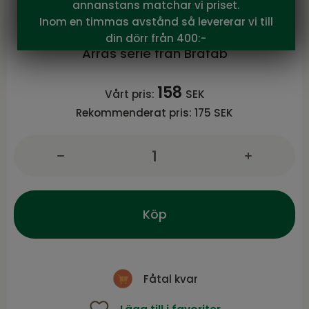
annanstans matchar vi priset.
Brafab
Inom en timmas avstånd så levererar vi till
Arras sittdyna Grå
din dörr från 400:-
Arras serie från Brafab
158
Vårt pris:
SEK
Rekommenderat pris:
175 SEK
Köp
Fåtal kvar