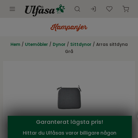
Utemöbler
Innemöbler
Hem
/
Utemöbler
/
Dynor
/
Sittdynor
/ Arras sittdyna
Grå
Inredning
Presentkort
Butik
Kundtjänst
Kampanjer
Garanterat lägsta pris!
Hittar du Ulfåsas varor billigare någon