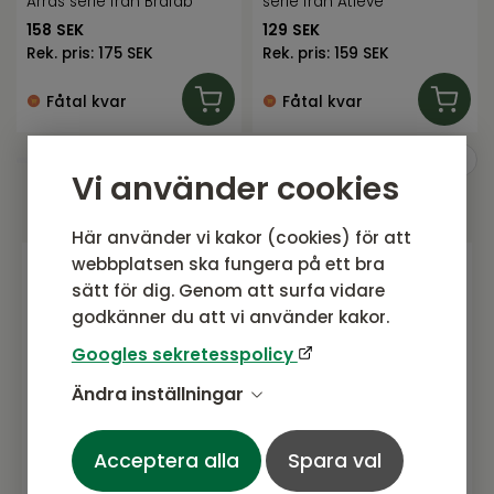
Arras serie från Brafab
serie från Atleve
158
SEK
129
SEK
Rek. pris:
175 SEK
Rek. pris:
159 SEK
Fåtal kvar
Fåtal kvar
Vi använder cookies
Här använder vi kakor (cookies) för att
webbplatsen ska fungera på ett bra
sätt för dig. Genom att surfa vidare
Gå med i vårt nyhetsbrev
godkänner du att vi använder kakor.
Prenumerera gärna på vårt nyhetsbrev.
Googles sekretesspolicy
Här kommer vi dela senaste nytt om
Ändra inställningar
produkter, erbjudanden och annat
spännande.
Acceptera alla
Spara val