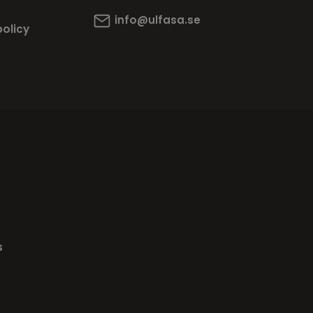
info@ulfasa.se
policy
s