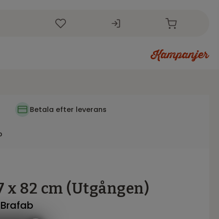
r
i
Betala efter leverans
p
67 x 82 cm (Utgången)
 Brafab