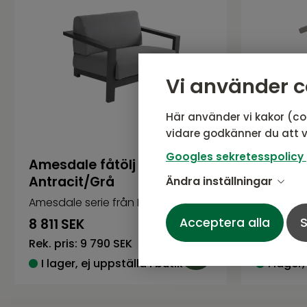
Vi använder c
Här använder vi kakor (co
vidare godkänner du att v
Googles sekretesspolicy
Amesdale fåtölj
Andy fo
Antracit/Grå
Ändra inställningar
Amesdale serie från Brafab
Andy seri
Acceptera alla
S
8 811
SEK
711
SEK
Rek. pris:
9 790 SEK
Rek. pris:
I lager, ej uppställd i butik
I lager,