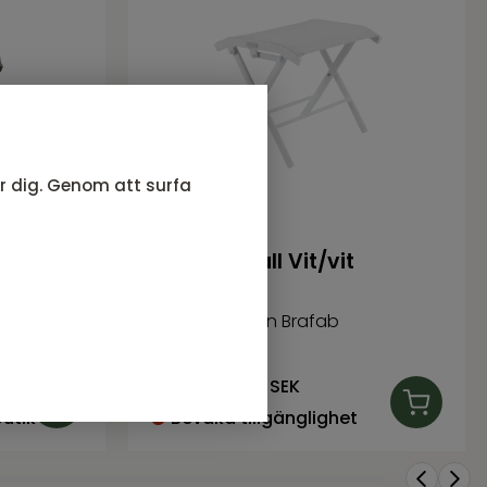
ör dig. Genom att surfa
svart
Andy fotpall Vit/vit
Andy serie från Brafab
711
SEK
Rek. pris:
790 SEK
butik
Bevaka tillgänglighet