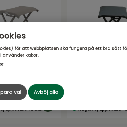
ookies
okies) för att webbplatsen ska fungera på ett bra sätt f
i använder kakor.
tpall Khaki/beige
Andy fotpall Svart/
e från Brafab
Andy serie från Brafab
para val
Avböj alla
711
SEK
790 SEK
Rek. pris:
790 SEK
 ej uppställd i butik
I lager, ej uppställd i 