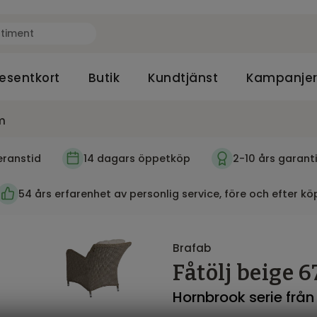
esentkort
Butik
Kundtjänst
Kampanje
cm
eranstid
14 dagars öppetköp
2-10 års garant
54 års erfarenhet av personlig service, före och efter kö
Brafab
Fåtölj beige 
Hornbrook serie från