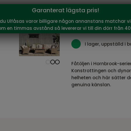
3 434
Garanterat lägsta pris!
Vårt pris:
SEK
Rekommenderat pris:
3 81
 du Ulfåsas varor billigare någon annanstans matchar vi 
om en timmas avstånd så levererar vi till din dörr från 40
I lager, uppställd i b
Fåtöljen i Hornbrook-ser
Konstrottingen och dynorna
helheten och här sätter
genuina känslan.