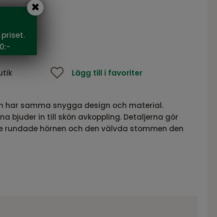
5 SEK
priset.
0:-
utik
Lägg till i favoriter
ien har samma snygga design och material.
 bjuder in till skön avkoppling. Detaljerna gör
 de rundade hörnen och den välvda stommen den