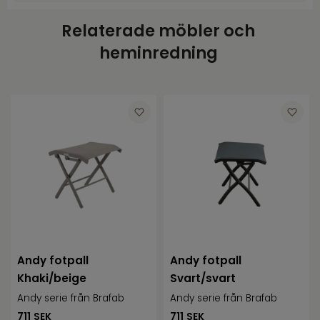
Art.nr.
BRA4768-05-51
Relaterade möbler och
Varumärke
Brafab
heminredning
Färg
Vit
Höjd
42
Bredd
46
Djup
40
Andy fotpall
Andy fotpall
Khaki/beige
Svart/svart
Andy serie från Brafab
Andy serie från Brafab
711
SEK
711
SEK