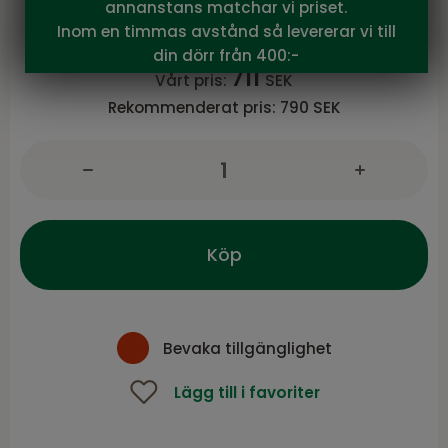
annanstans matchar vi priset.
Andy serie från Brafab
Inom en timmas avstånd så levererar vi till
din dörr från 400:-
711
Vårt pris:
SEK
Rekommenderat pris:
790 SEK
Köp
Bevaka tillgänglighet
Lägg till i favoriter