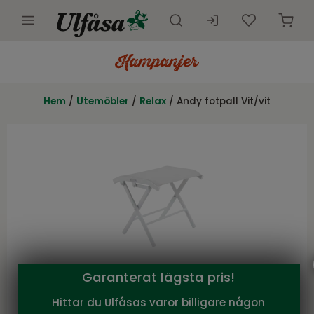
Utemöbler
Innemöbler
Hem
/
Utemöbler
/
Relax
/ Andy fotpall Vit/vit
Inredning
Presentkort
Butik
Kundtjänst
Kampanjer
Garanterat lägsta pris!
Brafab
Hittar du Ulfåsas varor billigare någon
Andy fotpall Vit/vit