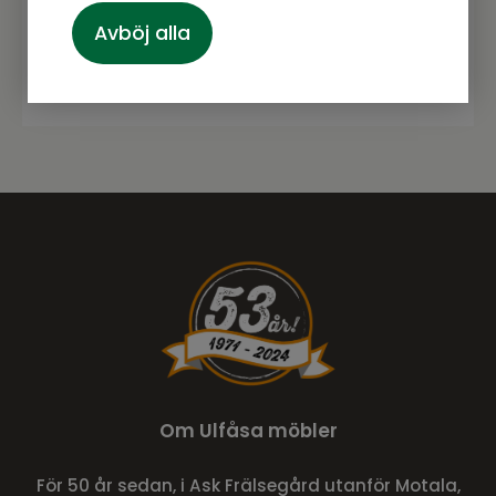
Avböj alla
Prenumerera
Om Ulfåsa möbler
För 50 år sedan, i Ask Frälsegård utanför Motala,