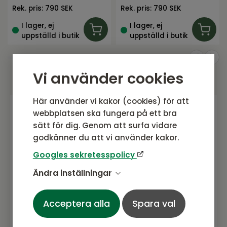
Rek. pris:
790 SEK
Rek. pris:
790 SEK
I lager, ej
I lager, ej
uppställd i butik
uppställd i butik
Vi använder cookies
Här använder vi kakor (cookies) för att
webbplatsen ska fungera på ett bra
Gå med i vårt nyhetsbrev
sätt för dig. Genom att surfa vidare
godkänner du att vi använder kakor.
Prenumerera gärna på vårt nyhetsbrev.
Här kommer vi dela senaste nytt om
Googles sekretesspolicy
produkter, erbjudanden och annat
Ändra inställningar
spännande.
Acceptera alla
Spara val