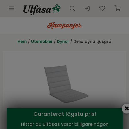
Utemöbler
Innemöbler
Hem
/
Utemöbler
/
Dynor
/ Delia dyna Ljusgrå
Inredning
Presentkort
Butik
Kundtjänst
Kampanjer
Garanterat lägsta pris!
Hittar du Ulfåsas varor billigare någon