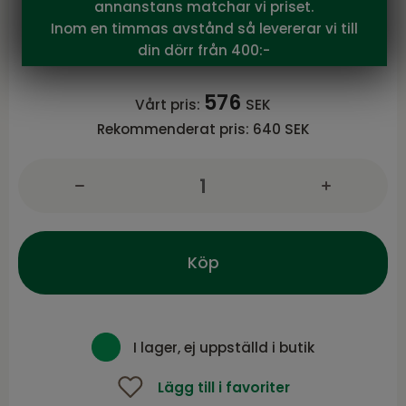
Brafab
annanstans matchar vi priset.
Delia dyna Ljusgrå
Inom en timmas avstånd så levererar vi till
Delia serie från Brafab
din dörr från 400:-
576
Vårt pris:
SEK
Rekommenderat pris:
640 SEK
Köp
I lager, ej uppställd i butik
Lägg till i favoriter