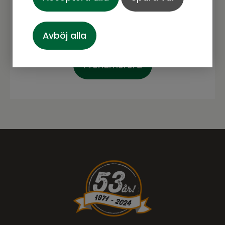
Avböj alla
Prenumerera