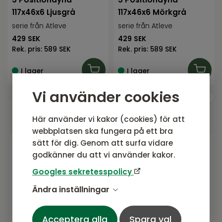
117x46x6 Ljusgrå
117x46x6 Mörkgrå
serie från Atleve
serie från Atleve
429
SEK
429
SEK
Rek. pris:
589 SEK
Rek. pris:
589 SEK
I lager
I lager
Vi använder cookies
Här använder vi kakor (cookies) för att
webbplatsen ska fungera på ett bra
sätt för dig. Genom att surfa vidare
godkänner du att vi använder kakor.
Gå med i vårt nyhetsbrev
Googles sekretesspolicy
Prenumerera gärna på vårt nyhetsbrev.
Ändra inställningar
Här kommer vi dela senaste nytt om
produkter, erbjudanden och annat
spännande.
Acceptera alla
Spara val