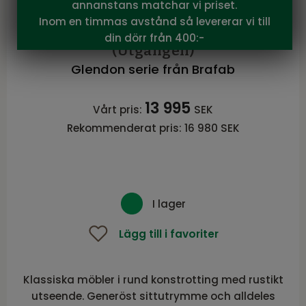
annanstans matchar vi priset.
Brafab
Inom en timmas avstånd så levererar vi till
Glendon 3-sits rustik m dyna
din dörr från 400:-
(Utgången)
Glendon serie från Brafab
13 995
Vårt pris:
SEK
Rekommenderat pris:
16 980 SEK
I lager
Lägg till i favoriter
Klassiska möbler i rund konstrotting med rustikt
utseende. Generöst sittutrymme och alldeles