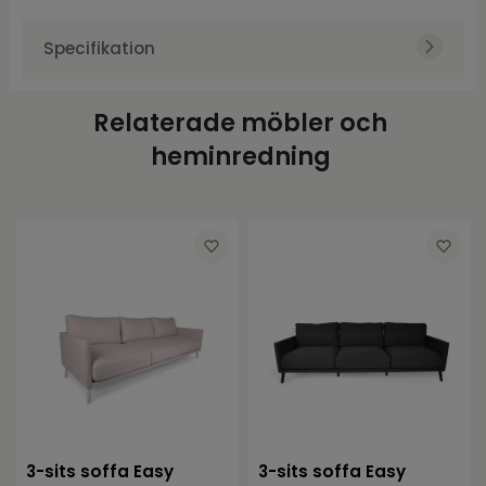
Specifikation
Art.nr.
BRA3643-61-22
Relaterade möbler och
Varumärke
Brafab
heminredning
Färg
Natur
Höjd
85
Bredd
218
Djup
102
Sitthöjd
42
Material
Aluminium, Olefin
3-sits soffa Easy
3-sits soffa Easy