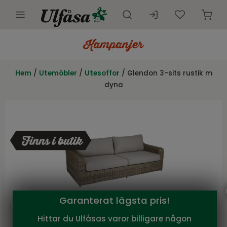
Utemöbler
Innemöbler
Hem
/
Utemöbler
/
Utesoffor
/ Glendon 3-sits rustik m
dyna
Inredning
Presentkort
Butik
Kundtjänst
Kampanjer
Garanterat lägsta pris!
Hittar du Ulfåsas varor billigare någon