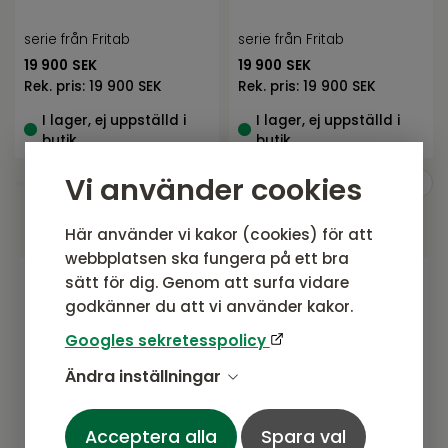
serie från Fritab
serie från Fritab
19 900
SEK
19 900
SEK
Rek. pris:
19 900 SEK
Rek. pris:
19 900 SEK
I lager, ej uppställd i
I lager, ej uppställd i
butik
butik
Vi använder cookies
Här använder vi kakor (cookies) för att
webbplatsen ska fungera på ett bra
sätt för dig. Genom att surfa vidare
godkänner du att vi använder kakor.
Gå med i vårt nyhetsbrev
Googles sekretesspolicy
Prenumerera gärna på vårt nyhetsbrev.
Här kommer vi dela senaste nytt om
Ändra inställningar
produkter, erbjudanden och annat
spännande.
Acceptera alla
Spara val