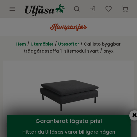
Utemöbler
Innemöbler
Hem
/
Utemöbler
/
Utesoffor
/ Callisto byggbar
trädgårdssoffa 1-sitsmodul svart / onyx
Inredning
Presentkort
Butik
Kundtjänst
Kampanjer
Garanterat lägsta pris!
Hittar du Ulfåsas varor billigare någon