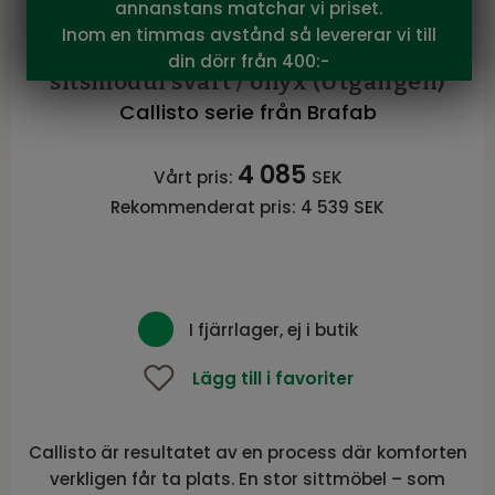
annanstans matchar vi priset.
Brafab
Inom en timmas avstånd så levererar vi till
Callisto byggbar trädgårdssoffa 1-
din dörr från 400:-
sitsmodul svart / onyx (Utgången)
Callisto serie från Brafab
4 085
Vårt pris:
SEK
Rekommenderat pris:
4 539 SEK
I fjärrlager, ej i butik
Lägg till i favoriter
Callisto är resultatet av en process där komforten
verkligen får ta plats. En stor sittmöbel – som