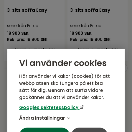
3-sits soffa Easy
3-sits soffa Easy
serie från Fritab
serie från Fritab
19 900
SEK
19 900
SEK
Rek. pris:
19 900 SEK
Rek. pris:
19 900 SEK
I lager, ej uppställd i
I lager, ej uppställd i
butik
butik
Vi använder cookies
Här använder vi kakor (cookies) för att
webbplatsen ska fungera på ett bra
sätt för dig. Genom att surfa vidare
godkänner du att vi använder kakor.
Gå med i vårt nyhetsbrev
Googles sekretesspolicy
Prenumerera gärna på vårt nyhetsbrev.
Ändra inställningar
Här kommer vi dela senaste nytt om
produkter, erbjudanden och annat