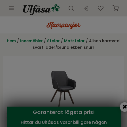
Utemöbler
Innemöbler
Hem
/
Innemöbler
/
Stolar
/
Matstolar
/ Alison karmstol
svart läder/bruna ekben snurr
Inredning
Presentkort
Butik
Kundtjänst
Kampanjer
Garanterat lägsta pris!
Hittar du Ulfåsas varor billigare någon