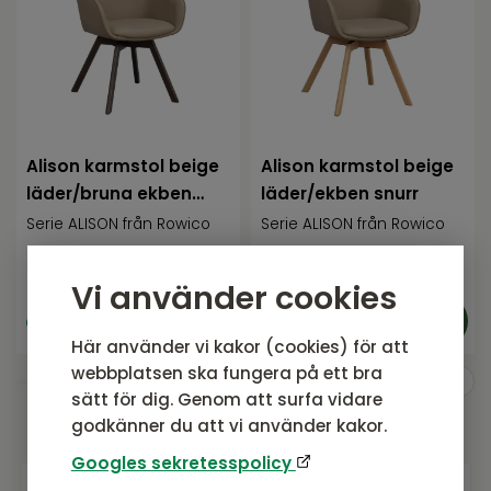
Alison karmstol beige
Alison karmstol beige
läder/bruna ekben
läder/ekben snurr
snurr
Serie ALISON från Rowico
Serie ALISON från Rowico
4 295
SEK
4 295
SEK
Rek. pris:
4 295 SEK
Rek. pris:
4 295 SEK
Vi använder cookies
I lager
I lager
Här använder vi kakor (cookies) för att
webbplatsen ska fungera på ett bra
sätt för dig. Genom att surfa vidare
godkänner du att vi använder kakor.
Googles sekretesspolicy