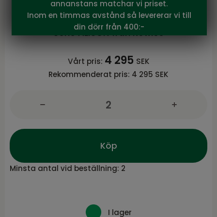
annanstans matchar vi priset.
Alison karmstol svart läder/bruna
Inom en timmas avstånd så levererar vi till
ekben snurr
din dörr från 400:-
Serie ALISON från Rowico
4 295
Vårt pris:
SEK
Rekommenderat pris:
4 295 SEK
Köp
Minsta antal vid beställning:
2
I lager