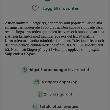
Lägg till i favoriter
Alison karmstol i beige tyg har precis som populära Alison stol
ett snurrbart underrede i 360 grader. Den kupade stoppade sitsen
och de höga armstöden gör stolen bekväm och ombonad att sitta
i. Alison karmstol med träunderrede gör det lätt att matcha
karmstolen med andra trämöbler i hemmet. Träet inuti sitsen och
det brunlackade ekunderredet består av 100 % FSC®-certifierat
trä. Notera att färgen på tyget i vissa ljus upplevs som ljusgrå.
Säljs endast i 2-pack.
Högst 5 arbetsdagar leveranstid
14 dagars öppetköp
2-10 års garanti
Betala efter leverans