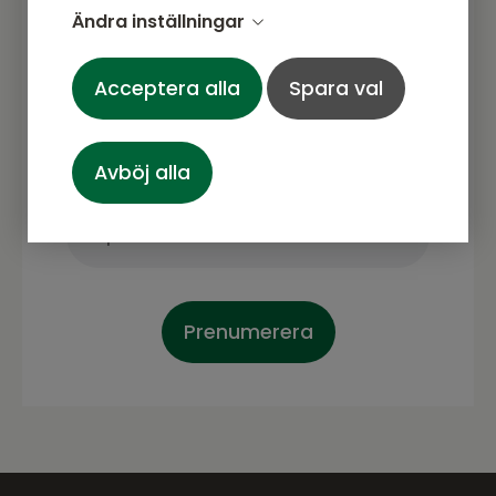
Ändra inställningar
Gå med i vårt nyhetsbrev
Acceptera alla
Spara val
Prenumerera gärna på vårt nyhetsbrev.
Här kommer vi dela senaste nytt om
produkter, erbjudanden och annat
Avböj alla
spännande.
Prenumerera