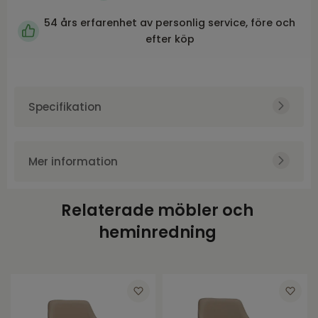
54 års erfarenhet av personlig service, före och
efter köp
Specifikation
Art.nr.
ROW118086
Produktvikt
118086
Mer information
Höjd
88
Monteringsanvisningar
Bredd
58
Relaterade möbler och
Skötselråd
Djup
60
heminredning
Sitthöjd
48
Sittbredd
43
Sittdjup
45