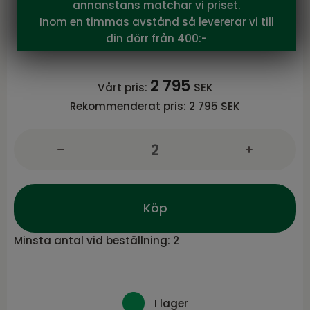
annanstans matchar vi priset.
Alison karmstol beige tyg/bruna
Inom en timmas avstånd så levererar vi till
ekben snurr
din dörr från 400:-
Serie ALISON från Rowico
2 795
Vårt pris:
SEK
Rekommenderat pris:
2 795 SEK
Köp
Minsta antal vid beställning:
2
I lager