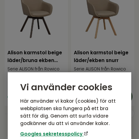
Alison karmstol beige
Alison karmstol beige
läder/bruna ekben
läder/ekben snurr
snurr
Serie ALISON från Rowico
Serie ALISON från Rowico
4 295
SEK
4 295
SEK
Rek. pris:
4 295 SEK
Rek. pris:
4 295 SEK
Vi använder cookies
I lager
I lager
Här använder vi kakor (cookies) för att
webbplatsen ska fungera på ett bra
sätt för dig. Genom att surfa vidare
godkänner du att vi använder kakor.
Googles sekretesspolicy