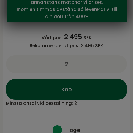
annanstans matchar vi priset.
Alison stol mörkgrå microfiber/bruna
Inom en timmas avstånd så levererar vi till
ekben snurr
din dörr från 400:-
Serie ALISON från Rowico
2 495
Vårt pris:
SEK
Rekommenderat pris:
2 495 SEK
Köp
Minsta antal vid beställning:
2
I lager