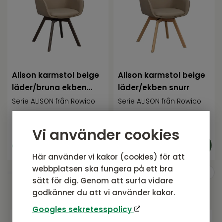
Alison karmstol beige
Alison karmstol beige
läder/bruna ekben
läder/ekben snurr
snurr
Serie ALISON från Rowico
Serie ALISON från Rowico
4 295
SEK
4 295
SEK
Rek. pris:
4 295 SEK
Rek. pris:
4 295 SEK
Vi använder cookies
I lager
I lager
Här använder vi kakor (cookies) för att
webbplatsen ska fungera på ett bra
sätt för dig. Genom att surfa vidare
godkänner du att vi använder kakor.
Googles sekretesspolicy