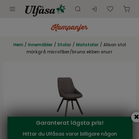
Utemöbler
Innemöbler
Hem
/
Innemöbler
/
Stolar
/
Matstolar
/ Alison stol
mörkgrå microfiber/bruna ekben snurr
Inredning
Presentkort
Butik
Kundtjänst
Kampanjer
Garanterat lägsta pris!
Hittar du Ulfåsas varor billigare någon