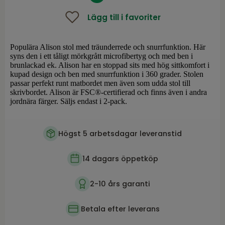
Lägg till i favoriter
Populära Alison stol med träunderrede och snurrfunktion. Här
syns den i ett tåligt mörkgrått microfibertyg och med ben i
brunlackad ek. Alison har en stoppad sits med hög sittkomfort i
kupad design och ben med snurrfunktion i 360 grader. Stolen
passar perfekt runt matbordet men även som udda stol till
skrivbordet. Alison är FSC®-certifierad och finns även i andra
jordnära färger. Säljs endast i 2-pack.
Högst 5 arbetsdagar leveranstid
14 dagars öppetköp
2-10 års garanti
Betala efter leverans