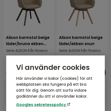
Alison karmstol beige
Alison karmstol beige
läder/bruna ekben
läder/ekben snurr
snurr
Serie ALISON från Rowico
Serie ALISON från Rowico
4 295
SEK
4 295
SEK
Rek. pris:
4 295 SEK
Rek. pris:
4 295 SEK
Vi använder cookies
I lager
I lager
Här använder vi kakor (cookies) för att
webbplatsen ska fungera på ett bra
sätt för dig. Genom att surfa vidare
godkänner du att vi använder kakor.
Googles sekretesspolicy