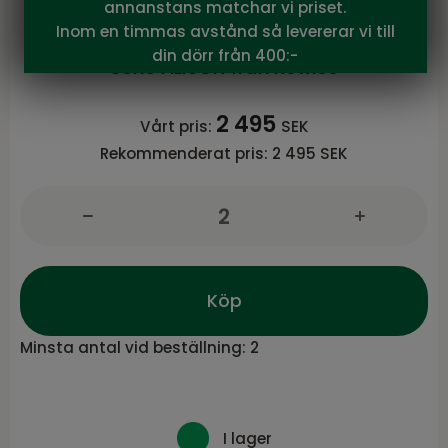
annanstans matchar vi priset.
Alison stol grått tyg/vitpigmenterade
Inom en timmas avstånd så levererar vi till
ekben snurr
din dörr från 400:-
Serie ALISON från Rowico
2 495
Vårt pris:
SEK
Rekommenderat pris:
2 495 SEK
Köp
Minsta antal vid beställning:
2
I lager