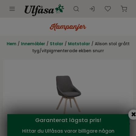
Utemöbler
Innemöbler
Hem
/
Innemöbler
/
Stolar
/
Matstolar
/ Alison stol grått
tyg/vitpigmenterade ekben snurr
Inredning
Presentkort
Butik
Kundtjänst
Kampanjer
Garanterat lägsta pris!
Hittar du Ulfåsas varor billigare någon