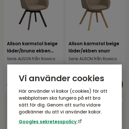
Alison karmstol beige
Alison karmstol beige
läder/bruna ekben
läder/ekben snurr
snurr
Serie ALISON från Rowico
Serie ALISON från Rowico
4 295
SEK
4 295
SEK
Rek. pris:
4 295 SEK
Rek. pris:
4 295 SEK
Vi använder cookies
I lager
I lager
Här använder vi kakor (cookies) för att
webbplatsen ska fungera på ett bra
sätt för dig. Genom att surfa vidare
godkänner du att vi använder kakor.
Googles sekretesspolicy