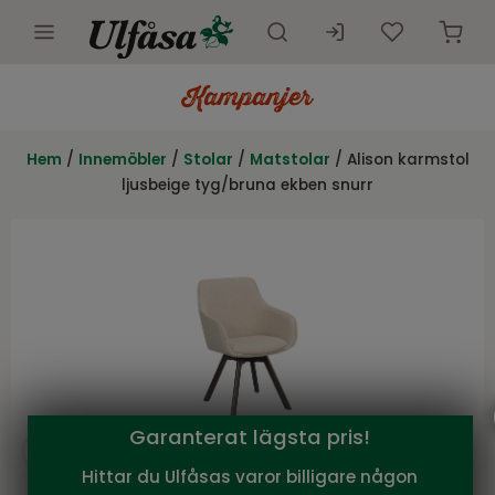
Utemöbler
Innemöbler
Hem
/
Innemöbler
/
Stolar
/
Matstolar
/ Alison karmstol
ljusbeige tyg/bruna ekben snurr
Inredning
Presentkort
Butik
Kundtjänst
Kampanjer
Garanterat lägsta pris!
Hittar du Ulfåsas varor billigare någon