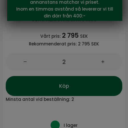
annanstans matchar vi priset.
Alison karmstol ljusbeige tyg/bruna
Inom en timmas avstånd så levererar vi till
ekben snurr
din dörr från 400:-
Serie ALISON från Rowico
2 795
Vårt pris:
SEK
Rekommenderat pris:
2 795 SEK
Köp
Minsta antal vid beställning:
2
I lager