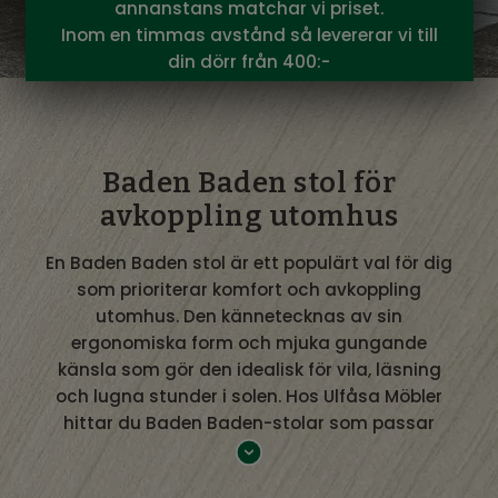
annanstans matchar vi priset.
Inom en timmas avstånd så levererar vi till
din dörr från 400:-
Baden Baden stol för
avkoppling utomhus
En Baden Baden stol är ett populärt val för dig
som prioriterar komfort och avkoppling
utomhus. Den kännetecknas av sin
ergonomiska form och mjuka gungande
känsla som gör den idealisk för vila, läsning
och lugna stunder i solen. Hos Ulfåsa Möbler
hittar du Baden Baden-stolar som passar
både uteplats, trädgård och balkong.
Baden Baden stol – komfort i fokus