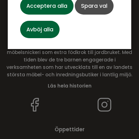
Acceptera alla
Spara val
Om Ulfåsa möbler
Avböj alla
För 50 år sedan, i Ask Frälsegård utanför Motala,
drog pappa Åke och mamma Marianne igång ett
möbelsnickeri som extra födkrok till jordbruket. Med
tiden blev de tre barnen engagerade i
verksamheten som har utvecklats till en av landets
största möbel- och inredningsbutiker i lantlig miljö.
Läs hela historien
Öppettider