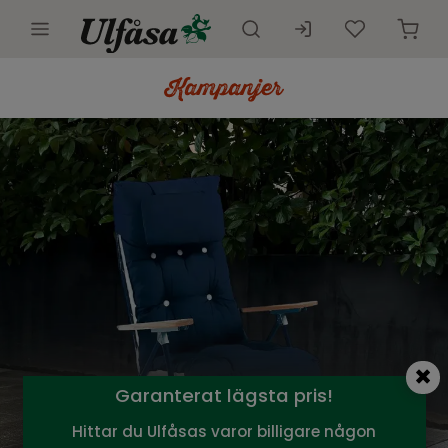
Utemöbler
Innemöbler
Inredning
Presentkort
Butik
Kundtjänst
Kampanjer
Garanterat lägsta pris!
Hittar du Ulfåsas varor billigare någon