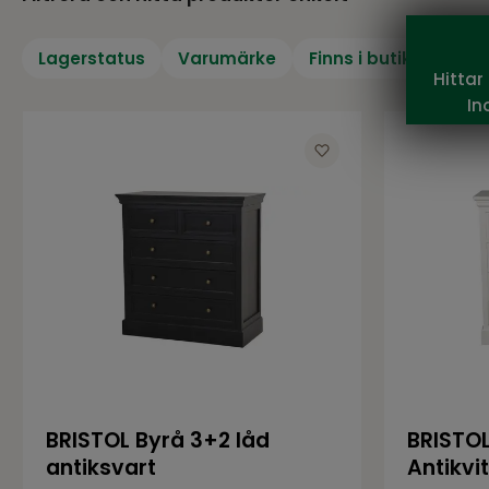
Lagerstatus
Varumärke
Finns i butik
Höjd
Hittar
In
BRISTOL Byrå 3+2 låd
BRISTOL
antiksvart
Antikvit