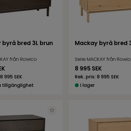
byrå bred 3L brun
Mackay byrå bred 3
KAY från Rowico
Serie MACKAY från Rowi
EK
8 995
SEK
8 995 SEK
Rek. pris:
8 995 SEK
tillgänglighet
I lager