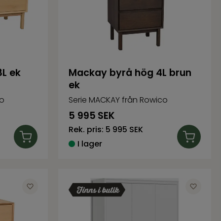
L ek
Mackay byrå hög 4L brun
ek
co
Serie MACKAY från Rowico
5 995
SEK
Rek. pris:
5 995 SEK
I lager