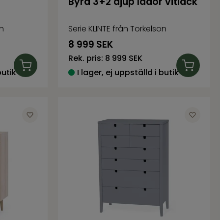
Byrå 3+2 djup lådor vitlack
on
Serie KLINTE från Torkelson
8 999
SEK
Rek. pris:
8 999 SEK
butik
I lager, ej uppställd i butik