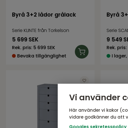
Byrå 3+2 lådor grålack
Byrå 3+
Serie KLINTE från Torkelson
Serie SCA
5 699
SEK
9 549
S
Rek. pris:
5 699 SEK
Rek. pris:
Bevaka tillgänglighet
I lager,
Vi använder c
Här använder vi kakor (co
vidare godkänner du att v
Googles sekretesspolicy