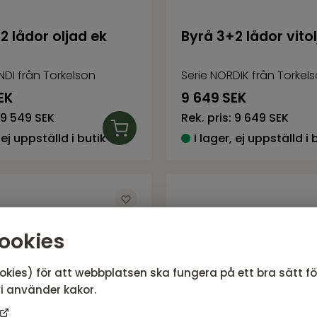
2 lådor oljad ek
Byrå 3+2 lådor vito
NDI från Torkelson
Serie NORDIK från Torkel
EK
9 649
SEK
9 549 SEK
Rek. pris:
9 649 SEK
 ej uppställd i butik
I lager, ej uppställd i 
ookies
okies) för att webbplatsen ska fungera på ett bra sätt f
i använder kakor.