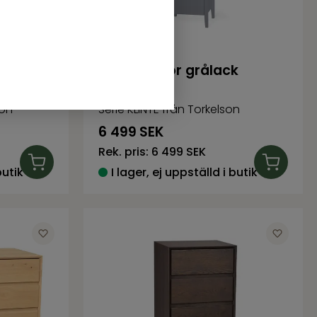
d ek
Byrå 7 lådor grålack
son
Serie KLINTE från Torkelson
6 499
SEK
Rek. pris:
6 499 SEK
butik
I lager, ej uppställd i butik