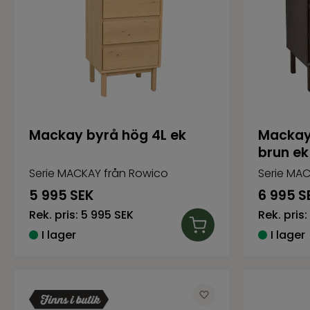
Mackay byrå hög 4L ek
Mackay 
brun ek
Serie MACKAY från Rowico
Serie MAC
5 995
SEK
6 995
S
Rek. pris:
5 995 SEK
Rek. pris:
I lager
I lager