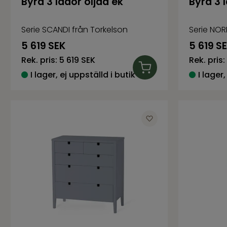
Byrå 3 lådor oljad ek
Byrå 3 l
Serie SCANDI från Torkelson
Serie NOR
5 619
SEK
5 619
S
Rek. pris:
5 619 SEK
Rek. pris:
I lager, ej uppställd i butik
I lager,