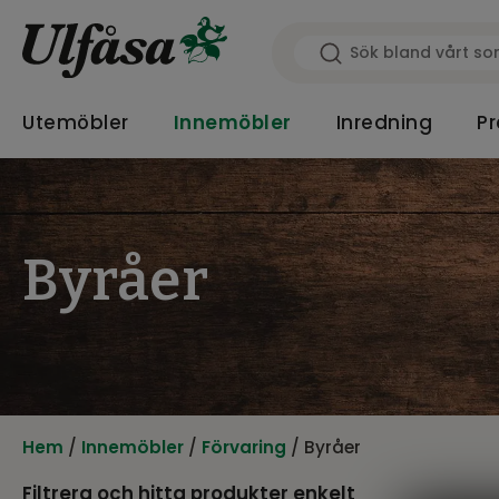
Utemöbler
Innemöbler
Inredning
Pr
Byråer
Hem
/
Innemöbler
/
Förvaring
/ Byråer
Filtrera och hitta produkter enkelt