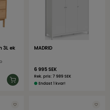
 3L ek
MADRID
co
6 995
SEK
Rek. pris:
7 989 SEK
Endast 1 kvar!