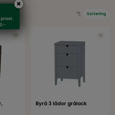
Sortering
priset.
0:-
,
Byrå 3 lådor grålack