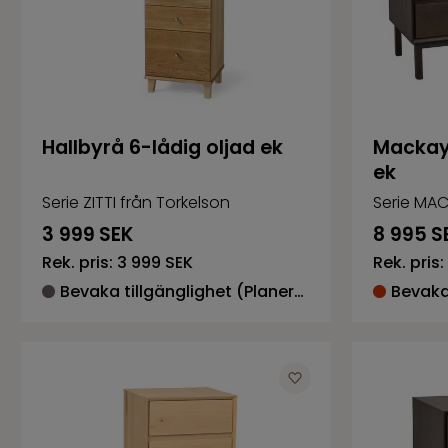
Hallbyrå 6-lådig oljad ek
Mackay 
ek
Serie ZITTI från Torkelson
Serie MAC
3 999
SEK
8 995
S
Rek. pris:
3 999 SEK
Rek. pris:
Bevaka tillgänglighet (Planerad återkomst 2026-07-06)
Bevaka 