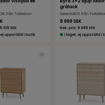
ådor vitoljad ek
Byrå 3+2 djup lådor
grålack
DIK från Torkelson
Serie KLINTE från Torkels
EK
8 999
SEK
5 619 SEK
Rek. pris:
8 999 SEK
 ej uppställd i butik
I lager, ej uppställd i 