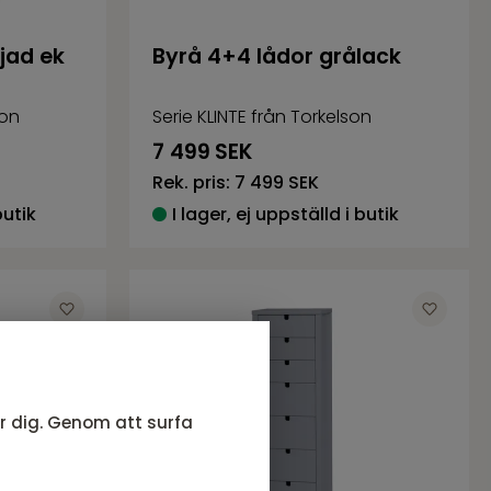
ljad ek
Byrå 4+4 lådor grålack
son
Serie KLINTE från Torkelson
7 499
SEK
Rek. pris:
7 499 SEK
butik
I lager, ej uppställd i butik
ör dig. Genom att surfa