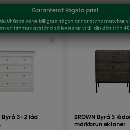
Garanterat lägsta pris!
Spara
Rensa
 du Ulfåsas varor billigare någon annanstans matchar vi 
om en timmas avstånd så levererar vi till din dörr från 40
 Byrå 3+2 låd
BROWN Byrå 3 lådor
.
mörkbrun ekfaner