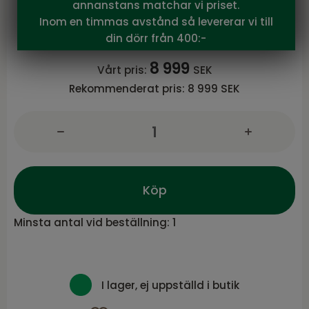
annanstans matchar vi priset.
Byrå 3+2 djup lådor vitlack
Inom en timmas avstånd så levererar vi till
Serie KLINTE från Torkelson
din dörr från 400:-
8 999
Vårt pris:
SEK
Rekommenderat pris:
8 999 SEK
Köp
Minsta antal vid beställning:
1
I lager, ej uppställd i butik