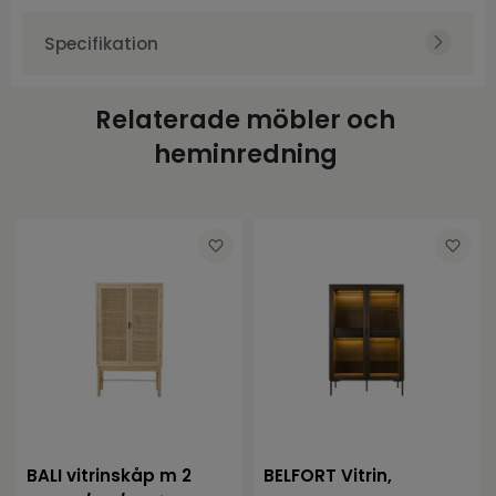
Specifikation
Art.nr.
TOR171065
Relaterade möbler och
Varumärke
Torkelson
heminredning
Höjd
90
Bredd
80
Djup
45
BALI vitrinskåp m 2
BELFORT Vitrin,