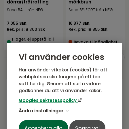
dörrar/trä/rotting
mörkbrun
Serie BALI från NFG
Serie BELFORT från NFG
7 055
SEK
16 877
SEK
Rek. pris:
8 300 SEK
Rek. pris:
19 855 SEK
I lager, ej uppställd i
Bevaka tillgänglighet
butik
Vi använder cookies
Här använder vi kakor (cookies) för att
webbplatsen ska fungera på ett bra
sätt för dig. Genom att surfa vidare
godkänner du att vi använder kakor.
Gå med i vårt nyhetsbrev
Googles sekretesspolicy
Prenumerera gärna på vårt nyhetsbrev.
Ändra inställningar
Här kommer vi dela senaste nytt om
produkter, erbjudanden och annat
spännande.
Acceptera alla
Spara val