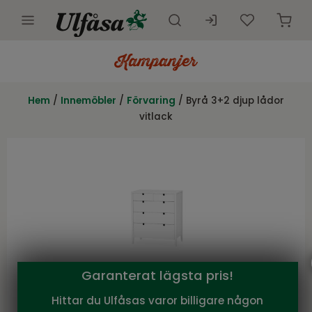
Utemöbler
Innemöbler
Hem
/
Innemöbler
/
Förvaring
/ Byrå 3+2 djup lådor
vitlack
Inredning
Presentkort
Butik
Kundtjänst
Kampanjer
Garanterat lägsta pris!
Hittar du Ulfåsas varor billigare någon
Torkelson