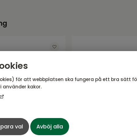
ng
ookies
okies) för att webbplatsen ska fungera på ett bra sätt f
i använder kakor.
para val
Avböj alla
icnicset Antracit
Circus matbord me
- 6 karmstolar