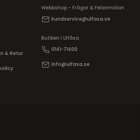
Webbshop - Frågor & Felanmälan
kundservice@ulfasa.se
Butiken i Ulfåsa
0141-71400
n & Retur
info@ulfasa.se
policy