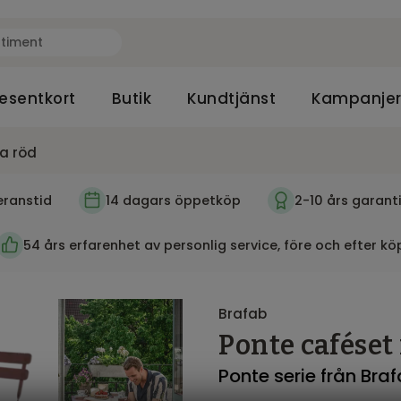
esentkort
Butik
Kundtjänst
Kampanje
a röd
eranstid
14 dagars öppetköp
2-10 års garant
54 års erfarenhet av personlig service, före och efter kö
Brafab
Ponte caféset
Ponte serie från Bra