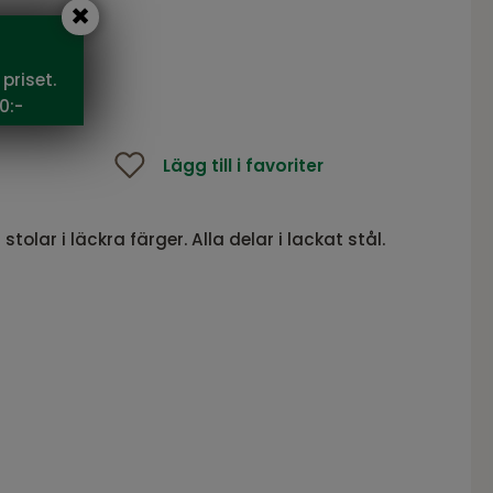
5 SEK
priset.
0:-
Lägg till i favoriter
tolar i läckra färger. Alla delar i lackat stål.