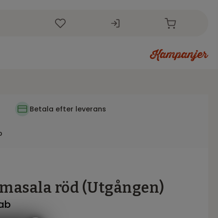
r
i
Betala efter leverans
p
 masala röd (Utgången)
fab