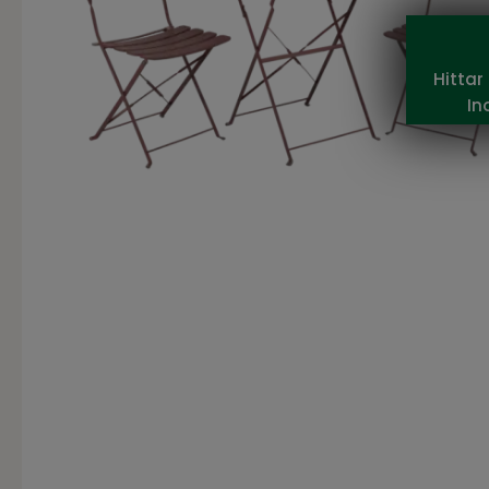
Hittar
In