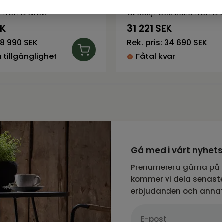
e från Brafab
Circus/Eads serie från B
EK
31 221
SEK
8 990 SEK
Rek. pris:
34 690 SEK
tillgänglighet
Fåtal kvar
Gå med i vårt nyhet
Prenumerera gärna på 
kommer vi dela senaste
erbjudanden och anna