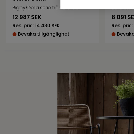
Bigby/Delia serie från Brafab
Bolid seri
12 987
SEK
8 091
S
Rek. pris:
14 430 SEK
Rek. pris:
Bevaka tillgänglighet
Bevaka 