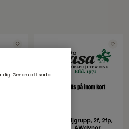
ör dig. Genom att surfa
d Eads
Como fåtöljgrupp, 2f, 2fp,
bord, khaki, AWdynor