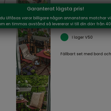
1 796
Garanterat lägsta pris!
Vårt pris:
SEK
Rekommenderat pris:
1 99
 du Ulfåsas varor billigare någon annanstans matchar vi 
om en timmas avstånd så levererar vi till din dörr från 40
I lager V50
Fällbart set med bord och s