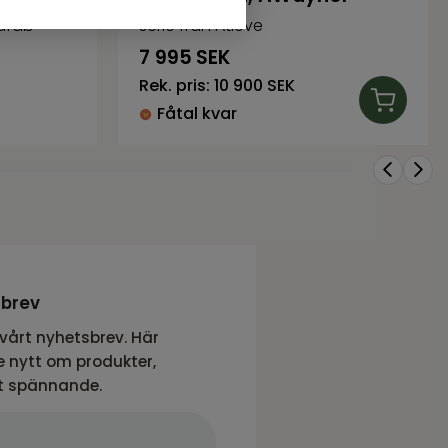
rafab
serie från Atleve
7 995
SEK
Rek. pris:
10 900 SEK
Fåtal kvar
sbrev
vårt nyhetsbrev. Här
 nytt om produkter,
t spännande.