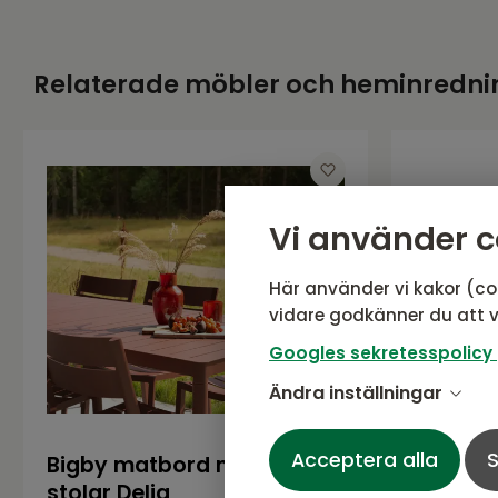
Relaterade möbler och heminredni
Vi använder c
Här använder vi kakor (co
vidare godkänner du att v
Googles sekretesspolicy
Ändra inställningar
Acceptera alla
S
Bigby matbord med 6
Bolid p
stolar Delia