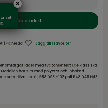
priset.
Bevaka produkt
0:-
et (Planerad
Lägg till i favoriter
genomfärgat läder med tvåtonseffekt i de klassiska
 Modellen har sits med polyeter och inbakad
nns som tillval. fåtölj B88 D93 H102 pall B48 D48 H43