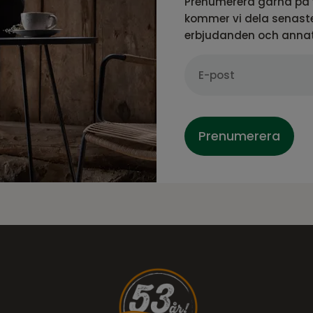
Prenumerera gärna på 
kommer vi dela senaste
erbjudanden och anna
Prenumerera