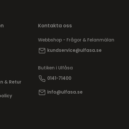
on
Kontakta oss
Webbshop - Frågor & Felanmälan
kundservice@ulfasa.se
Butiken i Ulfåsa
0141-71400
n & Retur
info@ulfasa.se
policy