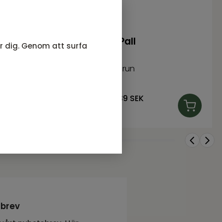
Aberdeen Pall
ör dig. Genom att surfa
run
Tyg vintage brun
2 839
SEK
Rek. pris:
3 239 SEK
I lager
sbrev