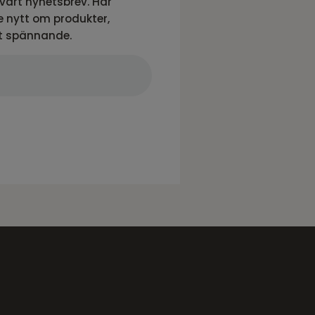
vårt nyhetsbrev. Här
 nytt om produkter,
t spännande.