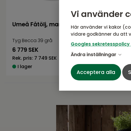
Vi använder c
Umeå Fåtölj, manuell recl
Aberdee
Här använder vi kakor (co
vidare godkänner du att v
Tyg Becca 39 grå
Läder WO/
Googles sekretesspolicy
6 779
SEK
12 289
S
Ändra inställningar
Rek. pris:
7 749 SEK
Rek. pris:
I lager
I lager
Acceptera alla
S