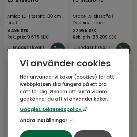
1,5-sitssoffa
1,5-sitssoffa
Amigo 1,5-sitssoffa 138 cm
Grace 1,5-sitssoffa i
bred
Daphine Linnen
8 495
SEK
22 995
SEK
Rek. pris:
9 679 SEK
Rek. pris:
26 209 SEK
Endast 1 kvar i
Endast 1 kvar i
lager
lager
Vi använder cookies
Här använder vi kakor (cookies) för att
webbplatsen ska fungera på ett bra
sätt för dig. Genom att surfa vidare
godkänner du att vi använder kakor.
Gå med i vårt nyhetsbrev
Googles sekretesspolicy
Prenumerera gärna på vårt nyhetsbrev.
Ändra inställningar
Här kommer vi dela senaste nytt om
produkter, erbjudanden och annat