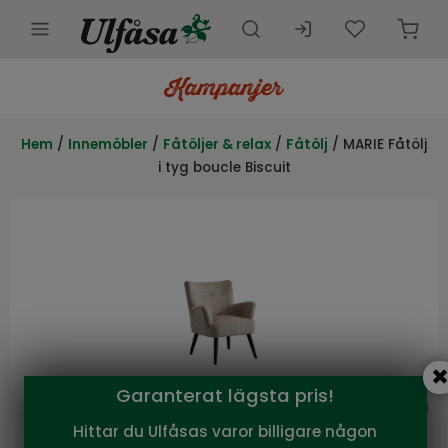
Utemöbler
Innemöbler
Hem
/
Innemöbler
/
Fåtöljer & relax
/
Fåtölj
/ MARIE Fåtölj
i tyg boucle Biscuit
Inredning
Presentkort
Butik
Kundtjänst
Kampanjer
Garanterat lägsta pris!
Hittar du Ulfåsas varor billigare någon