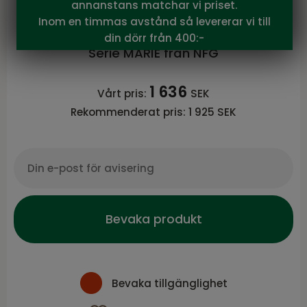
annanstans matchar vi priset.
NFG
Inom en timmas avstånd så levererar vi till
MARIE Fåtölj i tyg boucle Biscuit
din dörr från 400:-
Serie MARIE från NFG
1 636
Vårt pris:
SEK
Rekommenderat pris:
1 925 SEK
Bevaka produkt
Bevaka tillgänglighet