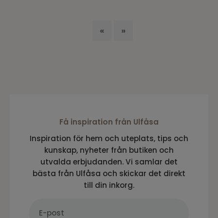
eller säsongsanvändning. Fällstolar är också
lätta att flytta och ta med vid behov.
Fällstol utomhus i olika material
«
»
Fällstolar för utomhusbruk finns i material
som trä, aluminium, metall och textilene.
Materialvalet påverkar både komfort, vikt och
underhåll. Genom att välja en fällstol
anpassad för utomhusmiljö får du en stol
som håller över tid och fungerar väl i nordiskt
klimat.
Få inspiration från Ulfåsa
Inspiration för hem och uteplats, tips och
kunskap, nyheter från butiken och
utvalda erbjudanden. Vi samlar det
bästa från Ulfåsa och skickar det direkt
till din inkorg.