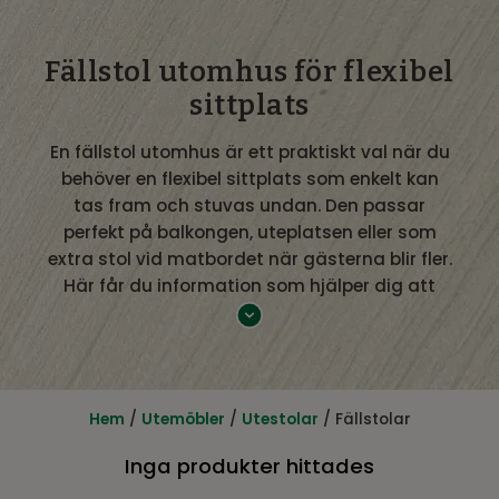
Fällstol utomhus för flexibel
sittplats
En fällstol utomhus är ett praktiskt val när du
behöver en flexibel sittplats som enkelt kan
tas fram och stuvas undan. Den passar
perfekt på balkongen, uteplatsen eller som
extra stol vid matbordet när gästerna blir fler.
Här får du information som hjälper dig att
välja rätt fällstol för utomhusbruk.
Fällstol utomhus – enkel att använda
Det som utmärker en fällstol utomhus är dess
smidiga konstruktion. När stolen inte används
Hem
/
Utemöbler
/
Utestolar
/ Fällstolar
kan den fällas ihop och förvaras på liten yta,
Inga produkter hittades
vilket gör den idealisk för mindre utrymmen