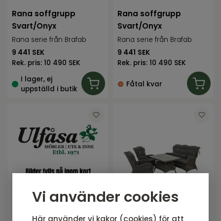
Rana soffgrupp
Rana soffgrupp
Svart/Onyx
Svart/Onyx
Rana serie från Brafab
Rana serie från Brafab
9 441
SEK
9 441
SEK
Rek. pris:
10 490 SEK
Rek. pris:
10 490 SEK
I lager, ej
Fåtal kvar
uppställd i butik
Vi använder cookies
RIO Fåtöljgrupp,
RIO Soffgrupp,
Här använder vi kakor (cookies) för att