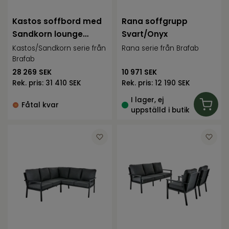
Kastos soffbord med
Rana soffgrupp
Sandkorn lounge
Svart/Onyx
group
Kastos/Sandkorn serie från
Rana serie från Brafab
Brafab
28 269
SEK
10 971
SEK
Rek. pris:
31 410 SEK
Rek. pris:
12 190 SEK
I lager, ej
Fåtal kvar
uppställd i butik