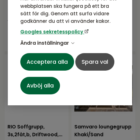
2F,2P,B,OpenW,sea
3s,2fåt,b, Antrac,, inkl
webbplatsen ska fungera på ett bra
grass, inkl AW
AW dynor
sätt för dig. Genom att surfa vidare
serie från Atleve
serie från Atleve
godkänner du att vi använder kakor.
10 795
SEK
16 995
SEK
Rek. pris:
14 490 SEK
Rek. pris:
20 995 SEK
Googles sekretesspolicy
Ändra inställningar
Fåtal kvar
Bevaka tillgänglighet
Acceptera alla
Spara val
Avböj alla
RIO Soffgrupp,
Samvaro loungegrupp
3s,2fåt,b, Driftwood,
Khaki/Sand