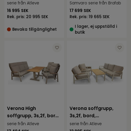
inkl AW dynor
serie från Atleve
Samvaro serie från Brafab
16 995
SEK
17 699
SEK
Rek. pris:
20 995 SEK
Rek. pris:
19 665 SEK
I lager, ej uppställd i
Bevaka tillgänglighet
butik
Verona High
Verona soffgrupp,
soffgrupp, 3s,2f, bord,
3s,2f, bord,
cream/natur, i
cream/natur, inkl d
serie från Atleve
serie från Atleve