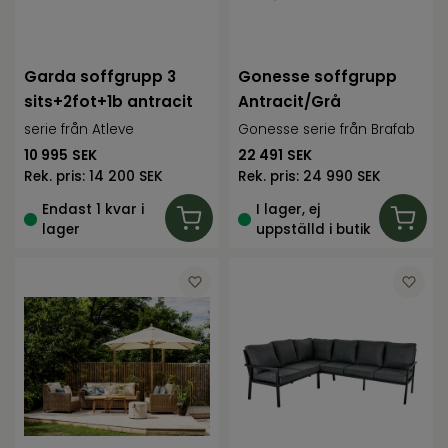
Garda soffgrupp 3
Gonesse soffgrupp
sits+2fot+1b antracit
Antracit/Grå
serie från Atleve
Gonesse serie från Brafab
10 995
SEK
22 491
SEK
Rek. pris:
14 200 SEK
Rek. pris:
24 990 SEK
Endast 1 kvar i
I lager, ej
lager
uppställd i butik