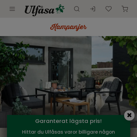
Utemöbler
Innemöbler
Inredning
Presentkort
Butik
Kundtjänst
Kampanjer
Garanterat lägsta pris!
Hittar du Ulfåsas varor billigare någon