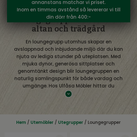
annanstans matchar vi priset.
Inom en timmas avstånd så levererar vi till
din dörr från 400:-
Loungegrupp utomhus för
altan och trädgård
En loungegrupp utomhus skapar en
avslappnad och inbjudande miljö där du kan
njuta av lediga stunder på uteplatsen. Med
mjuka dynor, generösa sittplatser och
genomtänkt design blir loungegruppen en
naturlig samlingspunkt för både vardag och
umgänge. Hos Ulfåsa Möbler hittar du
loungegrupper för utomhusbruk som
kombinerar komfort, funktion och stil.
Loungegrupp utomhus anpassad för
din uteplats
Hem
/
Utemöbler
/
Utegrupper
/ Loungegrupper
När du väljer loungegrupp utomhus är det