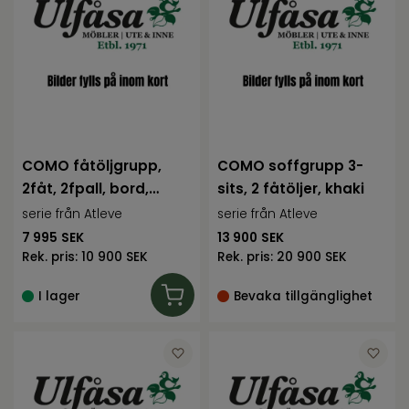
COMO fåtöljgrupp,
COMO soffgrupp 3-
2fåt, 2fpall, bord,
sits, 2 fåtöljer, khaki
khaki, inkl
serie från Atleve
serie från Atleve
7 995
SEK
13 900
SEK
Rek. pris:
10 900 SEK
Rek. pris:
20 900 SEK
I lager
Bevaka tillgänglighet