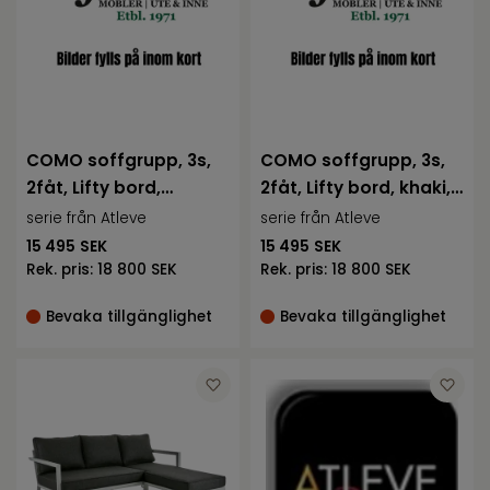
COMO soffgrupp, 3s,
COMO soffgrupp, 3s,
2fåt, Lifty bord,
2fåt, Lifty bord, khaki,
antracit, in
inkl
serie från Atleve
serie från Atleve
15 495
SEK
15 495
SEK
Rek. pris:
18 800 SEK
Rek. pris:
18 800 SEK
Bevaka tillgänglighet
Bevaka tillgänglighet