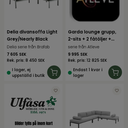
Delia divansoffa Light
Garda lounge grupp,
Grey/Nearly Black
2-sits + 2 fåtöljer +
bord ant
Delia serie från Brafab
serie från Atleve
7 605
SEK
9 995
SEK
Rek. pris:
8 450 SEK
Rek. pris:
12 825 SEK
I lager, ej
Endast 1 kvar i
uppställd i butik
lager