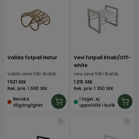
Vallda fotpall Natur
Vevi fotpall Khaki/Off-
white
Vallda serie från Brafab
Vevi serie från Brafab
1 521
SEK
1 215
SEK
Rek. pris:
1 690 SEK
Rek. pris:
1 350 SEK
Bevaka
I lager, ej
tillgänglighet
uppställd i butik