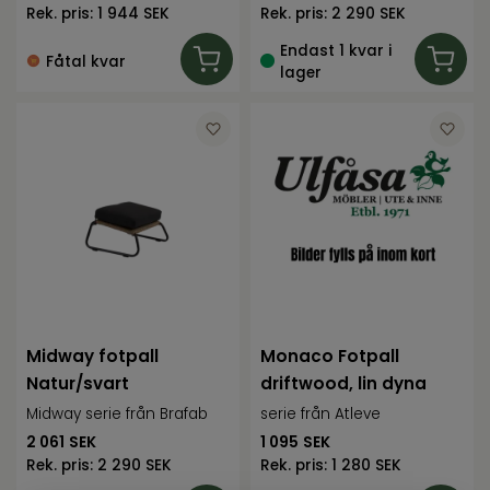
Rek. pris:
1 944 SEK
Rek. pris:
2 290 SEK
Endast 1 kvar i
Fåtal kvar
lager
Midway fotpall
Monaco Fotpall
Natur/svart
driftwood, lin dyna
Midway serie från Brafab
serie från Atleve
2 061
SEK
1 095
SEK
Rek. pris:
2 290 SEK
Rek. pris:
1 280 SEK