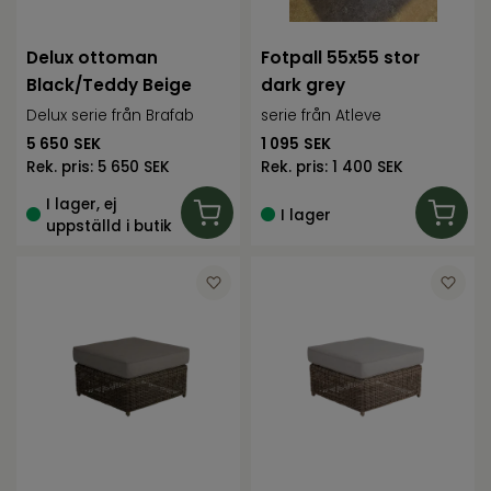
Delux ottoman
Fotpall 55x55 stor
Black/Teddy Beige
dark grey
Delux serie från Brafab
serie från Atleve
5 650
SEK
1 095
SEK
Rek. pris:
5 650 SEK
Rek. pris:
1 400 SEK
I lager, ej
I lager
uppställd i butik