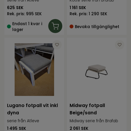
serie från Atleve
Kotte serie från Brafab
625
SEK
1 161
SEK
Rek. pris:
995 SEK
Rek. pris:
1 290 SEK
Endast 1 kvar i
Bevaka tillgänglighet
lager
Lugano fotpall vit inkl
Midway fotpall
dyna
Beige/sand
serie från Atleve
Midway serie från Brafab
1 495
SEK
2 061
SEK