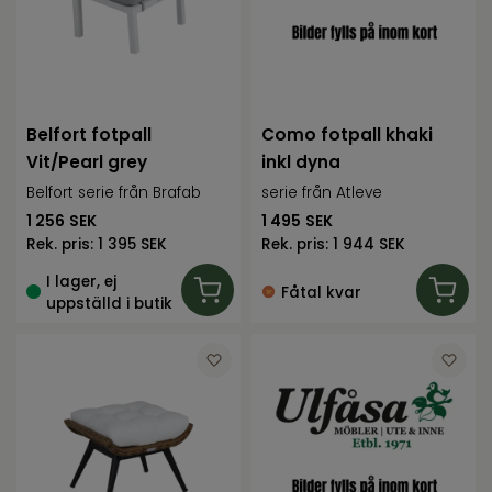
Belfort fotpall
Como fotpall khaki
Vit/Pearl grey
inkl dyna
Belfort serie från Brafab
serie från Atleve
1 256
SEK
1 495
SEK
Rek. pris:
1 395 SEK
Rek. pris:
1 944 SEK
I lager, ej
Fåtal kvar
uppställd i butik