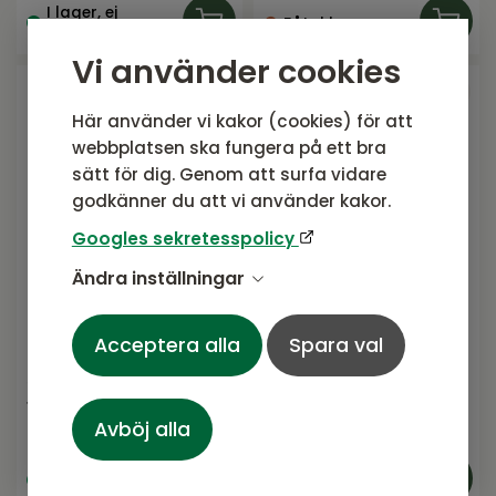
I lager, ej
Fåtal kvar
uppställd i butik
Vi använder cookies
Här använder vi kakor (cookies) för att
webbplatsen ska fungera på ett bra
sätt för dig. Genom att surfa vidare
godkänner du att vi använder kakor.
Googles sekretesspolicy
Ändra inställningar
Olivia fotpall
Rosita fotpall Grå/grå
Acceptera alla
Spara val
cream/natur, inkl
dynor
serie från Atleve
Rosita serie från Brafab
1 095
SEK
1 701
SEK
Avböj alla
Rek. pris:
1 200 SEK
Rek. pris:
1 890 SEK
Bevaka
I lager
tillgänglighet