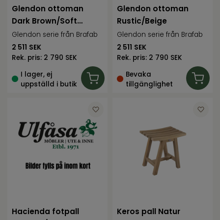
Glendon ottoman
Glendon ottoman
Dark Brown/Soft
Rustic/Beige
Moose
Glendon serie från Brafab
Glendon serie från Brafab
2 511
SEK
2 511
SEK
Rek. pris:
2 790 SEK
Rek. pris:
2 790 SEK
I lager, ej
Bevaka
uppställd i butik
tillgänglighet
Hacienda fotpall
Keros pall Natur