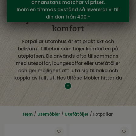
annanstans matchar vi priset.
Inom en timmas avstånd så levererar vi till
din dörr från 400:-
Fotpallar utomhus för extra
komfort
Fotpallar utomhus är ett praktiskt och
bekvämt tillbehör som höjer komforten på
uteplatsen. De används ofta tillsammans
med utesoffor, loungesoffor eller utefåtöljer
och ger möjlighet att luta sig tillbaka och
koppla av fullt ut. Hos Ulfåsa Möbler hittar du
fotpallar för utomhusbruk som är anpassade
för både funktion och design.
Fotpallar utomhus som kompletterar
dina möbler
Hem
/
Utemöbler
/
Utefåtöljer
/ Fotpallar
En fotpall utomhus kan fungera på flera sätt.
Förutom att ge extra komfort kan den även