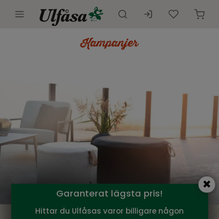
Utemöbler
Innemöbler
Inredning
Presentkort
Butik
Kundtjänst
Kampanjer
Garanterat lägsta pris!
Hittar du Ulfåsas varor billigare någon