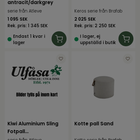
antracit/darkgrey
serie från Atleve
Keros serie från Brafab
1 095
SEK
2 025
SEK
Rek. pris:
1 345 SEK
Rek. pris:
2 250 SEK
Endast 1 kvar i
I lager, ej
lager
uppställd i butik
Kiwi Aluminium Sling
Kotte pall Sand
Fotpall
champange/taque