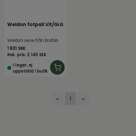
Weldon fotpall Vit/Grå
Weldon serie från Brafab
1 931
SEK
Rek. pris:
2 145 SEK
I lager, ej
uppställd i butik
«
1
»