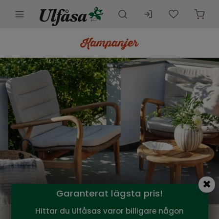
Utemöbler
Innemöbler
Inredning
Presentkort
Butik
Kundtjänst
Kampanjer
Garanterat lägsta pris!
Hittar du Ulfåsas varor billigare någon