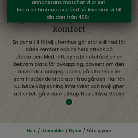
annanstans matchar vi priset.
Inom en timmas avstånd så levererar vi till
din dörr från 400:-
Dyna till fåtölj utomhus för
komfort
En dyna till fåtölj utomhus gör stor skillnad för
både komfort och helhetsintryck på
uteplatsen. Med rätt dyna blir utefåtöljen en
bekväm plats för avkoppling, oavsett om den
används i loungegruppen, på altanen eller
som fristående sittplats i trädgården. Här får
du både vägledning inför valet och möjlighet
att enkelt gå vidare till köp. Hos Ulfåsa Möbler
hittar du dynor som är anpassade för
utomhusbruk och nordiskt klimat.
Dyna till fåtölj utomhus – passform
och funktion
Hem
/
Utemöbler
/
Dynor
/ Fåtöljdynor