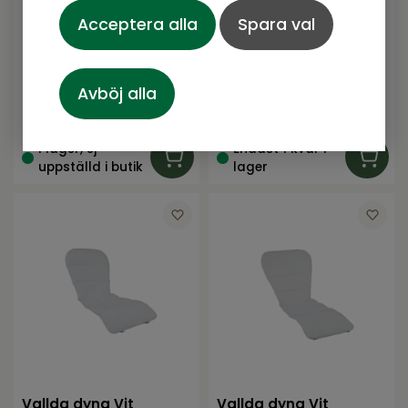
Acceptera alla
Spara val
Lilja dyna Natur/beige
Sling Highback Brown
71+46x47x4
Lilja serie från Brafab
serie från Atleve
Avböj alla
801
SEK
399
SEK
Rek. pris:
890 SEK
Rek. pris:
539 SEK
I lager, ej
Endast 1 kvar i
uppställd i butik
lager
Vallda dyna Vit
Vallda dyna Vit