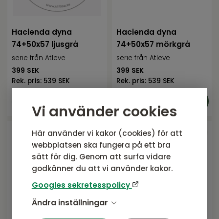
Hacienda dyna
Hacienda dyna
74+50x57 ljusgrå
74+50x57 mörkgrå
serie från Atleve
serie från Atleve
399
SEK
399
SEK
Rek. pris:
539 SEK
Rek. pris:
539 SEK
I lager
I lager
Vi använder cookies
Här använder vi kakor (cookies) för att
webbplatsen ska fungera på ett bra
sätt för dig. Genom att surfa vidare
godkänner du att vi använder kakor.
Googles sekretesspolicy
Ändra inställningar